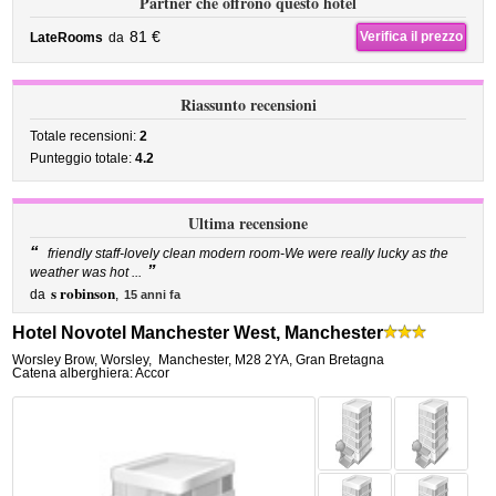
Partner che offrono questo hotel
81 €
Verifica il prezzo
LateRooms
da
Riassunto recensioni
Totale recensioni:
2
Punteggio totale:
4.2
Ultima recensione
“
friendly staff-lovely clean modern room-We were really lucky as the
”
weather was hot ...
s robinson
da
,
15 anni fa
Hotel Novotel Manchester West, Manchester
Worsley Brow, Worsley
,
Manchester
,
M28 2YA,
Gran Bretagna
Catena alberghiera: Accor