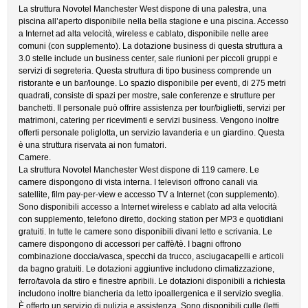
La struttura Novotel Manchester West dispone di una palestra, una
piscina all’aperto disponibile nella bella stagione e una piscina. Accesso
a Internet ad alta velocità, wireless e cablato, disponibile nelle aree
comuni (con supplemento). La dotazione business di questa struttura a
3.0 stelle include un business center, sale riunioni per piccoli gruppi e
servizi di segreteria. Questa struttura di tipo business comprende un
ristorante e un bar/lounge. Lo spazio disponibile per eventi, di 275 metri
quadrati, consiste di spazi per mostre, sale conferenze e strutture per
banchetti. Il personale può offrire assistenza per tour/biglietti, servizi per
matrimoni, catering per ricevimenti e servizi business. Vengono inoltre
offerti personale poliglotta, un servizio lavanderia e un giardino. Questa
è una struttura riservata ai non fumatori.
Camere.
La struttura Novotel Manchester West dispone di 119 camere. Le
camere dispongono di vista interna. I televisori offrono canali via
satellite, film pay-per-view e accesso TV a Internet (con supplemento).
Sono disponibili accesso a Internet wireless e cablato ad alta velocità
con supplemento, telefono diretto, docking station per MP3 e quotidiani
gratuiti. In tutte le camere sono disponibili divani letto e scrivania. Le
camere dispongono di accessori per caffè/tè. I bagni offrono
combinazione doccia/vasca, specchi da trucco, asciugacapelli e articoli
da bagno gratuiti. Le dotazioni aggiuntive includono climatizzazione,
ferro/tavola da stiro e finestre apribili. Le dotazioni disponibili a richiesta
includono inoltre biancheria da letto ipoallergenica e il servizio sveglia.
È offerto un servizio di pulizia e assistenza. Sono disponibili culle (letti