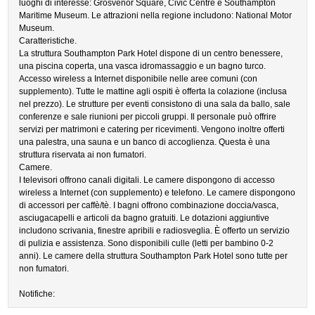
luoghi di interesse: Grosvenor Square, Civic Centre e Southampton
Maritime Museum. Le attrazioni nella regione includono: National Motor
Museum.
Caratteristiche.
La struttura Southampton Park Hotel dispone di un centro benessere,
una piscina coperta, una vasca idromassaggio e un bagno turco.
Accesso wireless a Internet disponibile nelle aree comuni (con
supplemento). Tutte le mattine agli ospiti è offerta la colazione (inclusa
nel prezzo). Le strutture per eventi consistono di una sala da ballo, sale
conferenze e sale riunioni per piccoli gruppi. Il personale può offrire
servizi per matrimoni e catering per ricevimenti. Vengono inoltre offerti
una palestra, una sauna e un banco di accoglienza. Questa è una
struttura riservata ai non fumatori.
Camere.
I televisori offrono canali digitali. Le camere dispongono di accesso
wireless a Internet (con supplemento) e telefono. Le camere dispongono
di accessori per caffè/tè. I bagni offrono combinazione doccia/vasca,
asciugacapelli e articoli da bagno gratuiti. Le dotazioni aggiuntive
includono scrivania, finestre apribili e radiosveglia. È offerto un servizio
di pulizia e assistenza. Sono disponibili culle (letti per bambino 0-2
anni). Le camere della struttura Southampton Park Hotel sono tutte per
non fumatori.
Notifiche: