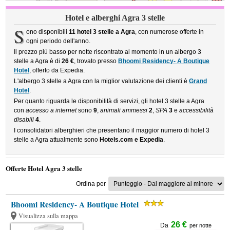
Hotel e alberghi Agra 3 stelle
S
ono disponibili
11 hotel 3 stelle a Agra
, con numerose offerte in
ogni periodo dell'anno.
Il prezzo più basso per notte riscontrato al momento in un albergo 3
stelle a Agra è di
26 €
, trovato presso
Bhoomi Residency- A Boutique
Hotel
, offerto da Expedia.
L'albergo 3 stelle a Agra con la miglior valutazione dei clienti è
Grand
Hotel
.
Per quanto riguarda le disponibilità di servizi, gli hotel 3 stelle a Agra
con
accesso a internet
sono
9
,
animali ammessi
2
,
SPA
3
e
accessibilità
disabili
4
.
I consolidatori alberghieri che presentano il maggior numero di hotel 3
stelle a Agra attualmente sono
Hotels.com e Expedia
.
Offerte Hotel Agra 3 stelle
Ordina per
Bhoomi Residency- A Boutique Hotel
Visualizza sulla mappa
26 €
Da
per notte