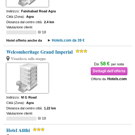
Indirizzo:
Fatehabad Road Agra
Città (Zona):
Agra
Distanza dal centro città:
2.4 km
Valutazione clienti:
0/ 10
Hotels.com da 39 €
Hotel offerto anche da
Welcomheritage Grand Imperial
Visualizza sulla mappa
58 €
Da
per notte
Dettagli dell'offerta
Hotels.com
Offerto da
Indirizzo:
M G Road
Città (Zona):
Agra
Distanza dal centro città:
1.22 km
Valutazione clienti:
0/ 10
Hotel Atithi