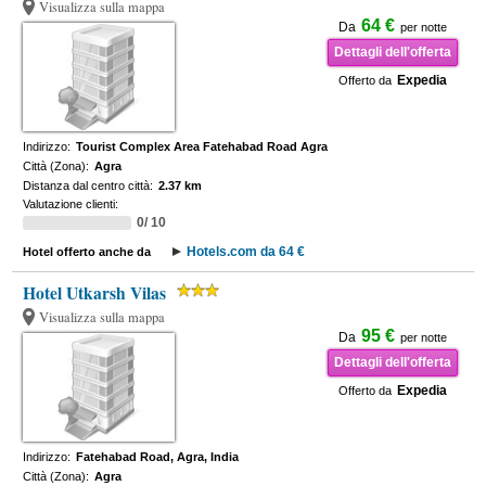
Visualizza sulla mappa
64 €
Da
per notte
Dettagli dell'offerta
Expedia
Offerto da
Indirizzo:
Tourist Complex Area Fatehabad Road Agra
Città (Zona):
Agra
Distanza dal centro città:
2.37 km
Valutazione clienti:
0/ 10
Hotels.com da 64 €
Hotel offerto anche da
Hotel Utkarsh Vilas
Visualizza sulla mappa
95 €
Da
per notte
Dettagli dell'offerta
Expedia
Offerto da
Indirizzo:
Fatehabad Road, Agra, India
Città (Zona):
Agra