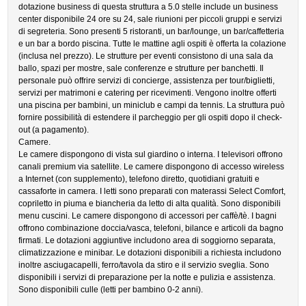
dotazione business di questa struttura a 5.0 stelle include un business
center disponibile 24 ore su 24, sale riunioni per piccoli gruppi e servizi
di segreteria. Sono presenti 5 ristoranti, un bar/lounge, un bar/caffetteria
e un bar a bordo piscina. Tutte le mattine agli ospiti è offerta la colazione
(inclusa nel prezzo). Le strutture per eventi consistono di una sala da
ballo, spazi per mostre, sale conferenze e strutture per banchetti. Il
personale può offrire servizi di concierge, assistenza per tour/biglietti,
servizi per matrimoni e catering per ricevimenti. Vengono inoltre offerti
una piscina per bambini, un miniclub e campi da tennis. La struttura può
fornire possibilità di estendere il parcheggio per gli ospiti dopo il check-
out (a pagamento).
Camere.
Le camere dispongono di vista sul giardino o interna. I televisori offrono
canali premium via satellite. Le camere dispongono di accesso wireless
a Internet (con supplemento), telefono diretto, quotidiani gratuiti e
cassaforte in camera. I letti sono preparati con materassi Select Comfort,
copriletto in piuma e biancheria da letto di alta qualità. Sono disponibili
menu cuscini. Le camere dispongono di accessori per caffè/tè. I bagni
offrono combinazione doccia/vasca, telefoni, bilance e articoli da bagno
firmati. Le dotazioni aggiuntive includono area di soggiorno separata,
climatizzazione e minibar. Le dotazioni disponibili a richiesta includono
inoltre asciugacapelli, ferro/tavola da stiro e il servizio sveglia. Sono
disponibili i servizi di preparazione per la notte e pulizia e assistenza.
Sono disponibili culle (letti per bambino 0-2 anni).