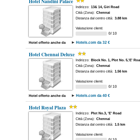
Hotel Nandini Palace
Indirizzo:
13& 14, Giri Road
Città (Zona):
Chennai
Distanza dal centro città:
3.88 km
Valutazione clienti:
0/ 10
Hotels.com da 32 €
Hotel offerto anche da
Hotel Chennai Deluxe
Indirizzo:
Block No. 1, Plot No. 5,'E' Ro
Città (Zona):
Chennai
Distanza dal centro città:
1.56 km
Valutazione clienti:
0/ 10
Hotels.com da 40 €
Hotel offerto anche da
Hotel Royal Plaza
Indirizzo:
Plot No.3, 'E' Road
Città (Zona):
Chennai
Distanza dal centro città:
1.5 km
Valutazione clienti:
0/ 10