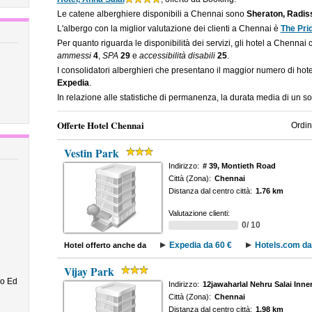
Le catene alberghiere disponibili a Chennai sono
Sheraton, Radiss
L'albergo con la miglior valutazione dei clienti a Chennai è
The Pri
Per quanto riguarda le disponibilità dei servizi, gli hotel a Chennai
ammessi
4
,
SPA
29
e
accessibilità disabili
25
.
I consolidatori alberghieri che presentano il maggior numero di ho
Expedia
.
In relazione alle statistiche di permanenza, la durata media di un s
Offerte Hotel Chennai
Ordin
Vestin Park
Indirizzo:
# 39, Montieth Road
Città (Zona):
Chennai
Distanza dal centro città:
1.76 km
Valutazione clienti:
0/ 10
Expedia da 60 €
Hotels.com da
Hotel offerto anche da
Vijay Park
mo Ed
Indirizzo:
12jawaharlal Nehru Salai Inne
Città (Zona):
Chennai
Distanza dal centro città:
1.98 km