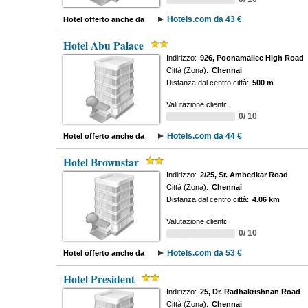
Hotels.com da 43 €
Hotel offerto anche da
Hotel Abu Palace
Indirizzo:
926, Poonamallee High Road
Città (Zona):
Chennai
Distanza dal centro città:
500 m
Valutazione clienti:
0/ 10
Hotels.com da 44 €
Hotel offerto anche da
Hotel Brownstar
Indirizzo:
2/25, Sr. Ambedkar Road
Città (Zona):
Chennai
Distanza dal centro città:
4.06 km
Valutazione clienti:
0/ 10
Hotels.com da 53 €
Hotel offerto anche da
Hotel President
Indirizzo:
25, Dr. Radhakrishnan Road
Città (Zona):
Chennai