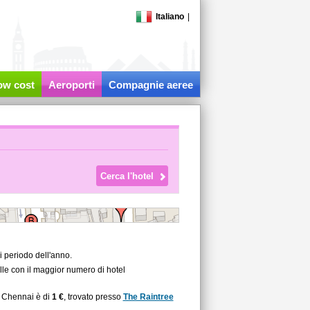
Italiano
|
low cost
Aeroporti
Compagnie aeree
 periodo dell'anno.
lle con il maggior numero di hotel
a Chennai è di
1 €
, trovato presso
The Raintree