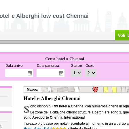
otel e Alberghi low cost Chennai
Voli 
Cerca hotel a Chennai
Data arrivo
Data partenza
Stanze
Ospiti
Mappa
Hotel e Alberghi Chennai
S
ono disponibili
99 hotel a Chennai
con numerose offerte in ogni
Le zone della citta che offrono strutture alberghiere sono
1
, que
sono
Aeroporto Chennai International
.
Il prezzo più basso per notte riscontrato al momento in un albergo 
e)
Hotel, Anna Salai
, offerto da Booking.