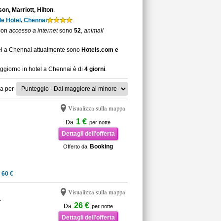
on, Marriott, Hilton
.
de Hotel, Chennai
.
 con
accesso a internet
sono
52
,
animali
tel a Chennai attualmente sono
Hotels.com e
oggiorno in hotel a Chennai è di
4 giorni
.
a per
Visualizza sulla mappa
1 €
Da
per notte
Dettagli dell'offerta
Booking
Offerto da
 60 €
Visualizza sulla mappa
r
26 €
Da
per notte
Dettagli dell'offerta