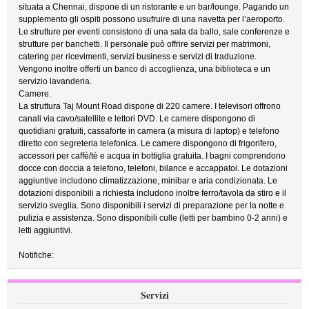
situata a Chennai, dispone di un ristorante e un bar/lounge. Pagando un
supplemento gli ospiti possono usufruire di una navetta per l’aeroporto.
Le strutture per eventi consistono di una sala da ballo, sale conferenze e
strutture per banchetti. Il personale può offrire servizi per matrimoni,
catering per ricevimenti, servizi business e servizi di traduzione.
Vengono inoltre offerti un banco di accoglienza, una biblioteca e un
servizio lavanderia.
Camere.
La struttura Taj Mount Road dispone di 220 camere. I televisori offrono
canali via cavo/satellite e lettori DVD. Le camere dispongono di
quotidiani gratuiti, cassaforte in camera (a misura di laptop) e telefono
diretto con segreteria telefonica. Le camere dispongono di frigorifero,
accessori per caffè/tè e acqua in bottiglia gratuita. I bagni comprendono
docce con doccia a telefono, telefoni, bilance e accappatoi. Le dotazioni
aggiuntive includono climatizzazione, minibar e aria condizionata. Le
dotazioni disponibili a richiesta includono inoltre ferro/tavola da stiro e il
servizio sveglia. Sono disponibili i servizi di preparazione per la notte e
pulizia e assistenza. Sono disponibili culle (letti per bambino 0-2 anni) e
letti aggiuntivi.
Notifiche:
Servizi