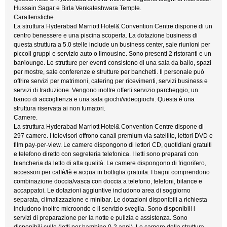
Hussain Sagar e Birla Venkateshwara Temple.
Caratteristiche.
La struttura Hyderabad Marriott Hotel& Convention Centre dispone di un
centro benessere e una piscina scoperta. La dotazione business di
questa struttura a 5.0 stelle include un business center, sale riunioni per
piccoli gruppi e servizio auto o limousine. Sono presenti 2 ristoranti e un
bar/lounge. Le strutture per eventi consistono di una sala da ballo, spazi
per mostre, sale conferenze e strutture per banchetti. Il personale può
offrire servizi per matrimoni, catering per ricevimenti, servizi business e
servizi di traduzione. Vengono inoltre offerti servizio parcheggio, un
banco di accoglienza e una sala giochi/videogiochi. Questa è una
struttura riservata ai non fumatori.
Camere.
La struttura Hyderabad Marriott Hotel& Convention Centre dispone di
297 camere. I televisori offrono canali premium via satellite, lettori DVD e
film pay-per-view. Le camere dispongono di lettori CD, quotidiani gratuiti
e telefono diretto con segreteria telefonica. I letti sono preparati con
biancheria da letto di alta qualità. Le camere dispongono di frigorifero,
accessori per caffè/tè e acqua in bottiglia gratuita. I bagni comprendono
combinazione doccia/vasca con doccia a telefono, telefoni, bilance e
accappatoi. Le dotazioni aggiuntive includono area di soggiorno
separata, climatizzazione e minibar. Le dotazioni disponibili a richiesta
includono inoltre microonde e il servizio sveglia. Sono disponibili i
servizi di preparazione per la notte e pulizia e assistenza. Sono