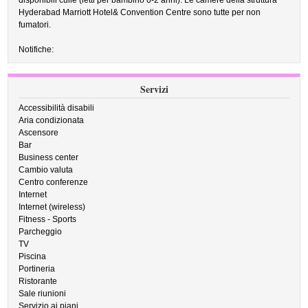
disponibili culle (letti per bambino 0-2 anni). Le camere della struttura
Hyderabad Marriott Hotel& Convention Centre sono tutte per non
fumatori.
Notifiche:
Servizi
Accessibilità disabili
Aria condizionata
Ascensore
Bar
Business center
Cambio valuta
Centro conferenze
Internet
Internet (wireless)
Fitness - Sports
Parcheggio
TV
Piscina
Portineria
Ristorante
Sale riunioni
Servizio ai piani