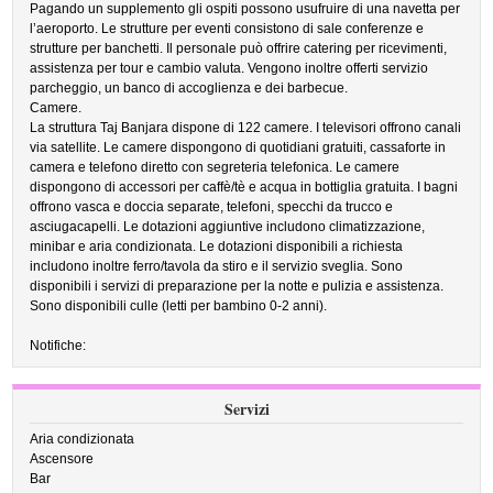
Pagando un supplemento gli ospiti possono usufruire di una navetta per
l’aeroporto. Le strutture per eventi consistono di sale conferenze e
strutture per banchetti. Il personale può offrire catering per ricevimenti,
assistenza per tour e cambio valuta. Vengono inoltre offerti servizio
parcheggio, un banco di accoglienza e dei barbecue.
Camere.
La struttura Taj Banjara dispone di 122 camere. I televisori offrono canali
via satellite. Le camere dispongono di quotidiani gratuiti, cassaforte in
camera e telefono diretto con segreteria telefonica. Le camere
dispongono di accessori per caffè/tè e acqua in bottiglia gratuita. I bagni
offrono vasca e doccia separate, telefoni, specchi da trucco e
asciugacapelli. Le dotazioni aggiuntive includono climatizzazione,
minibar e aria condizionata. Le dotazioni disponibili a richiesta
includono inoltre ferro/tavola da stiro e il servizio sveglia. Sono
disponibili i servizi di preparazione per la notte e pulizia e assistenza.
Sono disponibili culle (letti per bambino 0-2 anni).
Notifiche:
Servizi
Aria condizionata
Ascensore
Bar