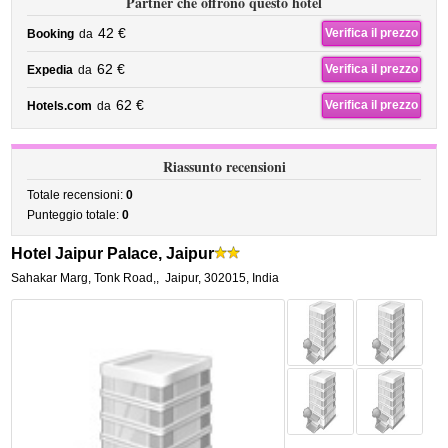
Partner che offrono questo hotel
42 €
Verifica il prezzo
Booking
da
62 €
Verifica il prezzo
Expedia
da
62 €
Verifica il prezzo
Hotels.com
da
Riassunto recensioni
Totale recensioni:
0
Punteggio totale:
0
Hotel Jaipur Palace, Jaipur
Sahakar Marg, Tonk Road,
,
Jaipur
,
302015,
India