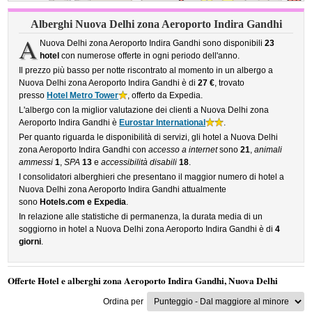
Alberghi Nuova Delhi zona Aeroporto Indira Gandhi
A
Nuova Delhi zona Aeroporto Indira Gandhi sono disponibili
23
hotel
con numerose offerte in ogni periodo dell'anno.
Il prezzo più basso per notte riscontrato al momento in un albergo a
Nuova Delhi zona Aeroporto Indira Gandhi è di
27 €
, trovato
presso
Hotel Metro Tower
, offerto da Expedia.
L'albergo con la miglior valutazione dei clienti a Nuova Delhi zona
Aeroporto Indira Gandhi è
Eurostar International
.
Per quanto riguarda le disponibilità di servizi, gli hotel a Nuova Delhi
zona Aeroporto Indira Gandhi con
accesso a internet
sono
21
,
animali
ammessi
1
,
SPA
13
e
accessibilità disabili
18
.
I consolidatori alberghieri che presentano il maggior numero di hotel a
Nuova Delhi zona Aeroporto Indira Gandhi attualmente
sono
Hotels.com e Expedia
.
In relazione alle statistiche di permanenza, la durata media di un
soggiorno in hotel a Nuova Delhi zona Aeroporto Indira Gandhi è di
4
giorni
.
Offerte Hotel e alberghi zona Aeroporto Indira Gandhi, Nuova Delhi
Ordina per