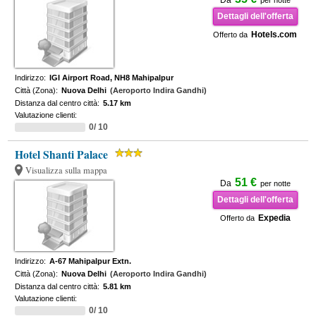
Da
per notte
Dettagli dell'offerta
Hotels.com
Offerto da
Indirizzo:
IGI Airport Road, NH8 Mahipalpur
Città (Zona):
Nuova Delhi
(Aeroporto Indira Gandhi)
Distanza dal centro città:
5.17 km
Valutazione clienti:
0/ 10
Hotel Shanti Palace
Visualizza sulla mappa
51 €
Da
per notte
Dettagli dell'offerta
Expedia
Offerto da
Indirizzo:
A-67 Mahipalpur Extn.
Città (Zona):
Nuova Delhi
(Aeroporto Indira Gandhi)
Distanza dal centro città:
5.81 km
Valutazione clienti:
0/ 10