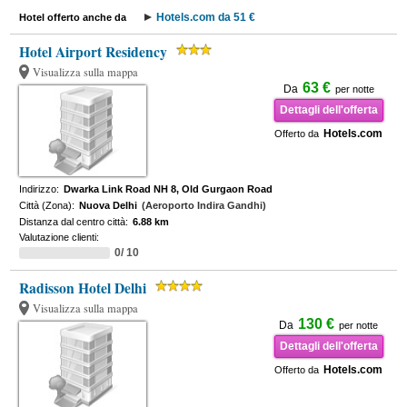
Hotels.com da 51 €
Hotel offerto anche da
Hotel Airport Residency
Visualizza sulla mappa
63 €
Da
per notte
Dettagli dell'offerta
Hotels.com
Offerto da
Indirizzo:
Dwarka Link Road NH 8, Old Gurgaon Road
Città (Zona):
Nuova Delhi
(Aeroporto Indira Gandhi)
Distanza dal centro città:
6.88 km
Valutazione clienti:
0/ 10
Radisson Hotel Delhi
Visualizza sulla mappa
130 €
Da
per notte
Dettagli dell'offerta
Hotels.com
Offerto da