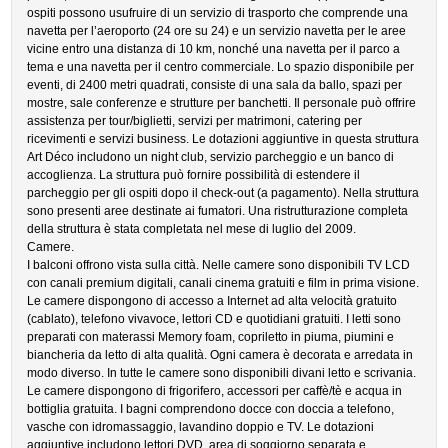
ospiti possono usufruire di un servizio di trasporto che comprende una
navetta per l’aeroporto (24 ore su 24) e un servizio navetta per le aree
vicine entro una distanza di 10 km, nonché una navetta per il parco a
tema e una navetta per il centro commerciale. Lo spazio disponibile per
eventi, di 2400 metri quadrati, consiste di una sala da ballo, spazi per
mostre, sale conferenze e strutture per banchetti. Il personale può offrire
assistenza per tour/biglietti, servizi per matrimoni, catering per
ricevimenti e servizi business. Le dotazioni aggiuntive in questa struttura
Art Déco includono un night club, servizio parcheggio e un banco di
accoglienza. La struttura può fornire possibilità di estendere il
parcheggio per gli ospiti dopo il check-out (a pagamento). Nella struttura
sono presenti aree destinate ai fumatori. Una ristrutturazione completa
della struttura è stata completata nel mese di luglio del 2009.
Camere.
I balconi offrono vista sulla città. Nelle camere sono disponibili TV LCD
con canali premium digitali, canali cinema gratuiti e film in prima visione.
Le camere dispongono di accesso a Internet ad alta velocità gratuito
(cablato), telefono vivavoce, lettori CD e quotidiani gratuiti. I letti sono
preparati con materassi Memory foam, copriletto in piuma, piumini e
biancheria da letto di alta qualità. Ogni camera è decorata e arredata in
modo diverso. In tutte le camere sono disponibili divani letto e scrivania.
Le camere dispongono di frigorifero, accessori per caffè/tè e acqua in
bottiglia gratuita. I bagni comprendono docce con doccia a telefono,
vasche con idromassaggio, lavandino doppio e TV. Le dotazioni
aggiuntive includono lettori DVD, area di soggiorno separata e