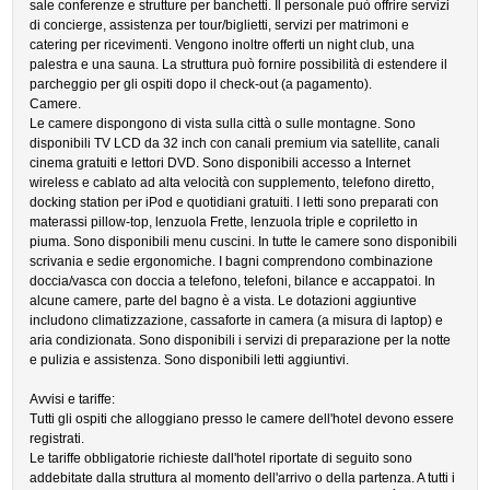
sale conferenze e strutture per banchetti. Il personale può offrire servizi
di concierge, assistenza per tour/biglietti, servizi per matrimoni e
catering per ricevimenti. Vengono inoltre offerti un night club, una
palestra e una sauna. La struttura può fornire possibilità di estendere il
parcheggio per gli ospiti dopo il check-out (a pagamento).
Camere.
Le camere dispongono di vista sulla città o sulle montagne. Sono
disponibili TV LCD da 32 inch con canali premium via satellite, canali
cinema gratuiti e lettori DVD. Sono disponibili accesso a Internet
wireless e cablato ad alta velocità con supplemento, telefono diretto,
docking station per iPod e quotidiani gratuiti. I letti sono preparati con
materassi pillow-top, lenzuola Frette, lenzuola triple e copriletto in
piuma. Sono disponibili menu cuscini. In tutte le camere sono disponibili
scrivania e sedie ergonomiche. I bagni comprendono combinazione
doccia/vasca con doccia a telefono, telefoni, bilance e accappatoi. In
alcune camere, parte del bagno è a vista. Le dotazioni aggiuntive
includono climatizzazione, cassaforte in camera (a misura di laptop) e
aria condizionata. Sono disponibili i servizi di preparazione per la notte
e pulizia e assistenza. Sono disponibili letti aggiuntivi.
Avvisi e tariffe:
Tutti gli ospiti che alloggiano presso le camere dell'hotel devono essere
registrati.
Le tariffe obbligatorie richieste dall'hotel riportate di seguito sono
addebitate dalla struttura al momento dell'arrivo o della partenza. A tutti i