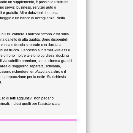
gando un supplemento, è possibile usufruire
dono servizi business, servizio auto o
ti è gratuito. Altre dotazioni di questa
rcheggio e un banco di accoglienza. Nella
li 80 camere. I balconi offrono vista sulla
ia da letto di alta qualità. Sono disponibili
di vasca e doccia separate con doccia a
chi da trucco. L'accesso a Internet wireless e
 offrono inoltre telefono cordless, docking
i via satellite premium, canali cinema gratuiti
area di soggiorno separata, scrivania,
ossono richiedere ferro/tavola da stiro e il
 di preparazione per la notte. Su richiesta
i.
 uso di letti aggiuntivi, non pagano
ali, inclusi quelli per l'assistenza ai