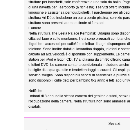
strutture per banchetti, sale conferenze e una sala da ballo. Pa
di una navetta per l’aeroporto (a richiesta). I servizi offerti inclu
limousine e assistenza per tour/biglietti. Il parcheggio per gli ospi
struttura Art Déco includono un bar a bordo piscina, servizio pa
struttura sono presenti aree destinate ai fumatori.
Camere.
Nella struttura The Leela Palace Kempinski Udaipur sono disponibi
città, sul lago o sulle montagne. I letti sono preparati con biancher
frigorifero, accessori per caffè/tè e minibar. I bagni dispongono 
telefono. Sono inoltre dotati di lavandino doppio, telefoni e spec
cablato ad alta velocità è disponibile con supplemento. Le camere
station per iPod e lettori CD. TV al plasma da cm 90 offrono canal
e lettori DVD. Le camere con aria condizionata includono anche 
bottiglie di acqua gratuite e tende/tendaggi oscuranti. Gli ospiti p
servizio sveglia. Sono disponibili servizi di assistenza e pulizie e
sono disponibili culle (letti per bambino 0-2 anni) e letti aggiuntiv
Notifiche:
I minori di 8 anni nella stessa camera dei genitori o tutori, senza
l'occupazione della camera. Nella struttura non sono ammessi anim
disabili.
Servizi