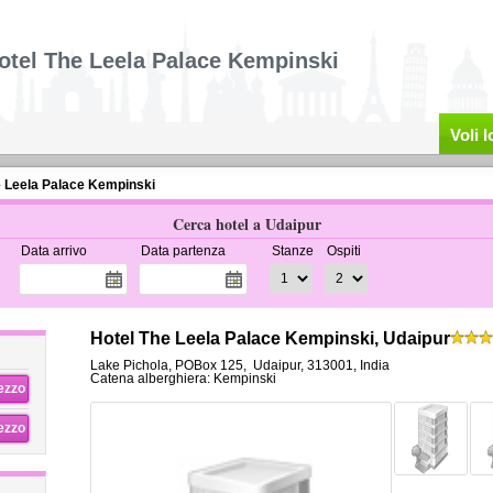
otel The Leela Palace Kempinski
Voli 
e Leela Palace Kempinski
Cerca hotel a Udaipur
Data arrivo
Data partenza
Stanze
Ospiti
Hotel The Leela Palace Kempinski, Udaipur
Lake Pichola, POBox 125
,
Udaipur
,
313001,
India
Catena alberghiera: Kempinski
rezzo
rezzo