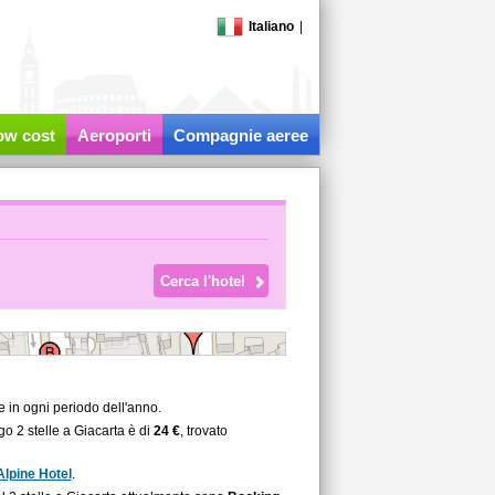
Italiano
|
low cost
Aeroporti
Compagnie aeree
e in ogni periodo dell'anno.
go 2 stelle a Giacarta è di
24 €
, trovato
Alpine Hotel
.