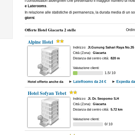
I consolidatori alberghieri che presentano il maggior numero di hot
e Laterooms
.
In relazione alle statistiche di permanenza, la durata media di un so
giorni
.
Offerte Hotel Giacarta 2 stelle
Ordin
Alpine Hotel
Indirizzo:
Jl.Gunung Sahari Raya No.35 
Città (Zona):
Giacarta
Distanza dal centro città:
820 m
Valutazione clienti:
1.5/ 10
LateRooms da 24 €
Expedia da
Hotel offerto anche da
Hotel Sofyan Tebet
Indirizzo:
Jl. Dr. Seopomo S.H
Città (Zona):
Giacarta
Distanza dal centro città:
5.72 km
Valutazione clienti:
0/ 10