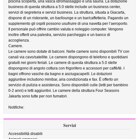
piscina scoperta, una vasca idromassaggio e una sauna. La dotazione
business di questa struttura a 5.0 stelle include un business center,
servizi di segreteria e servizi business. La struttura, situata a Giacarta,
dispone di un ristorante, un bar/lounge e un bar/caffetteria. Pagando un
supplemento gli ospiti possono usufruire di una navetta per l’aeroporto.
Il personale può offrire cambio valuta e noleggio computer. Vengono
inoltre offerti una palestra, servizio parcheggio e un banco di
accoglienza.
Camere.
Le camere sono dotate di balconi. Nelle camere sono disponibili TV con
canali via cavo/satellite. Le camere dispongono di telefono e quotidiani
gratuiti nei giorni feriali. Le camere di questa struttura a 5.0 stelle
dispongono di angolo cottura con frigorifero e accessori per caffè/tè. I
bagni offrono vasche da bagno e asciugacapelli. Le dotazioni
aggiuntive includono minibar, aria condizionata e fax. È offerto un
servizio di pulizia e assistenza. Sono disponibili culle (letti per bambino
0-2 anni) e letti aggiuntivi. Le camere della struttura Four Seasons
Jakarta sono tutte per non fumatori.
Notifiche:
Servizi
Accessibilità disabili