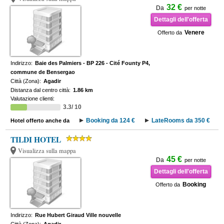
32 €
Da
per notte
Dettagli dell'offerta
Venere
Offerto da
Indirizzo:
Baie des Palmiers - BP 226 - Cité Founty P4,
commune de Bensergao
Città (Zona):
Agadir
Distanza dal centro città:
1.86 km
Valutazione clienti:
3.3/ 10
Booking da 124 €
LateRooms da 350 €
Hotel offerto anche da
TILDI HOTEL
Visualizza sulla mappa
45 €
Da
per notte
Dettagli dell'offerta
Booking
Offerto da
Indirizzo:
Rue Hubert Giraud Ville nouvelle