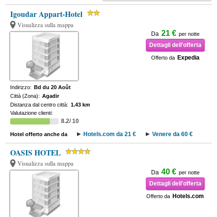
Igoudar Appart-Hotel
Visualizza sulla mappa
21 €
Da
per notte
Dettagli dell'offerta
Expedia
Offerto da
Indirizzo:
Bd du 20 Août
Città (Zona):
Agadir
Distanza dal centro città:
1.43 km
Valutazione clienti:
8.2/ 10
Hotels.com da 21 €
Venere da 60 €
Hotel offerto anche da
OASIS HOTEL
Visualizza sulla mappa
40 €
Da
per notte
Dettagli dell'offerta
Hotels.com
Offerto da