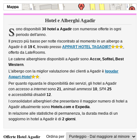
Mappa
Hotel e Alberghi Agadir
S
ono disponibili
30 hotel a Agadir
con numerose offerte in ogni
periodo dell'anno.
Il prezzo più basso per notte riscontrato al momento in un albergo a
Agadir è di
19 €
, trovato presso
APPART HOTEL TAGADIRT
,
offerto da LateRooms.
Le catene alberghiere disponibili a Agadir sono
Accor, Sofitel, Best
Western
.
L'albergo con la miglior valutazione dei clienti a Agadir è
Igoudar
Appart-Hotel
.
Per quanto riguarda le disponibilità dei servizi, gli hotel a Agadir
con
accesso a internet
sono
21
,
animali ammessi
10
,
SPA
25
e
accessibilità disabili
12
.
I consolidatori alberghieri che presentano il maggior numero di hotel a
Agadir attualmente sono
Hotels.com e Expedia
.
In relazione alle statistiche di permanenza, la durata media di un
soggiorno in hotel a Agadir è di
2 giorni
.
Offerte Hotel Agadir
Ordina per