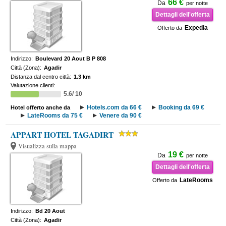
66 €
Da
per notte
Dettagli dell'offerta
Expedia
Offerto da
Indirizzo:
Boulevard 20 Aout B P 808
Città (Zona):
Agadir
Distanza dal centro città:
1.3 km
Valutazione clienti:
5.6/ 10
Hotels.com da 66 €
Booking da 69 €
Hotel offerto anche da
LateRooms da 75 €
Venere da 90 €
APPART HOTEL TAGADIRT
Visualizza sulla mappa
19 €
Da
per notte
Dettagli dell'offerta
LateRooms
Offerto da
Indirizzo:
Bd 20 Aout
Città (Zona):
Agadir