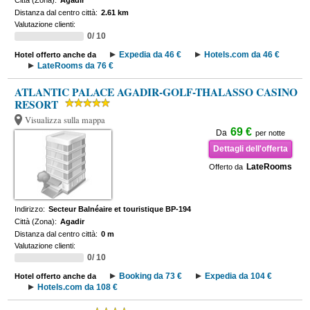
Città (Zona):
Agadir
Distanza dal centro città:
2.61 km
Valutazione clienti:
0/ 10
Expedia da 46 €
Hotels.com da 46 €
Hotel offerto anche da
LateRooms da 76 €
ATLANTIC PALACE AGADIR-GOLF-THALASSO CASINO
RESORT
Visualizza sulla mappa
69 €
Da
per notte
Dettagli dell'offerta
LateRooms
Offerto da
Indirizzo:
Secteur Balnéaire et touristique BP-194
Città (Zona):
Agadir
Distanza dal centro città:
0 m
Valutazione clienti:
0/ 10
Booking da 73 €
Expedia da 104 €
Hotel offerto anche da
Hotels.com da 108 €