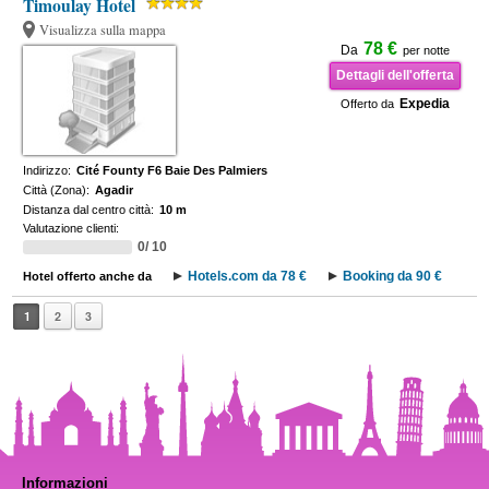
Timoulay Hotel
Visualizza sulla mappa
78 €
Da
per notte
Dettagli dell'offerta
Expedia
Offerto da
Indirizzo:
Cité Founty F6 Baie Des Palmiers
Città (Zona):
Agadir
Distanza dal centro città:
10 m
Valutazione clienti:
0/ 10
Hotels.com da 78 €
Booking da 90 €
Hotel offerto anche da
1
2
3
Informazioni