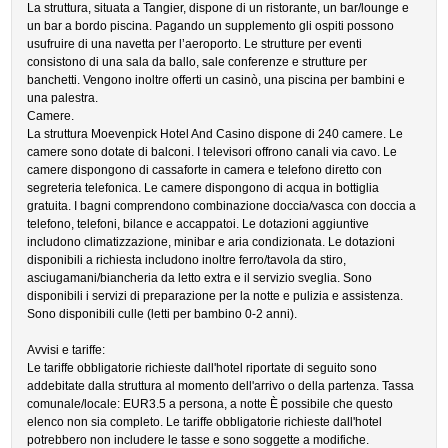
La struttura, situata a Tangier, dispone di un ristorante, un bar/lounge e
un bar a bordo piscina. Pagando un supplemento gli ospiti possono
usufruire di una navetta per l’aeroporto. Le strutture per eventi
consistono di una sala da ballo, sale conferenze e strutture per
banchetti. Vengono inoltre offerti un casinò, una piscina per bambini e
una palestra.
Camere.
La struttura Moevenpick Hotel And Casino dispone di 240 camere. Le
camere sono dotate di balconi. I televisori offrono canali via cavo. Le
camere dispongono di cassaforte in camera e telefono diretto con
segreteria telefonica. Le camere dispongono di acqua in bottiglia
gratuita. I bagni comprendono combinazione doccia/vasca con doccia a
telefono, telefoni, bilance e accappatoi. Le dotazioni aggiuntive
includono climatizzazione, minibar e aria condizionata. Le dotazioni
disponibili a richiesta includono inoltre ferro/tavola da stiro,
asciugamani/biancheria da letto extra e il servizio sveglia. Sono
disponibili i servizi di preparazione per la notte e pulizia e assistenza.
Sono disponibili culle (letti per bambino 0-2 anni).
Avvisi e tariffe:
Le tariffe obbligatorie richieste dall'hotel riportate di seguito sono
addebitate dalla struttura al momento dell'arrivo o della partenza. Tassa
comunale/locale: EUR3.5 a persona, a notte È possibile che questo
elenco non sia completo. Le tariffe obbligatorie richieste dall'hotel
potrebbero non includere le tasse e sono soggette a modifiche.