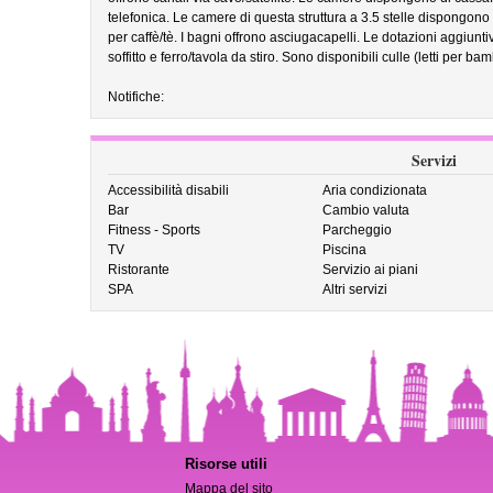
telefonica. Le camere di questa struttura a 3.5 stelle dispongono 
per caffè/tè. I bagni offrono asciugacapelli. Le dotazioni aggiunt
soffitto e ferro/tavola da stiro. Sono disponibili culle (letti per ba
Notifiche:
Servizi
Accessibilità disabili
Aria condizionata
Bar
Cambio valuta
Fitness - Sports
Parcheggio
TV
Piscina
Ristorante
Servizio ai piani
SPA
Altri servizi
Risorse utili
Mappa del sito