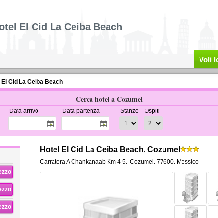
otel El Cid La Ceiba Beach
Voli 
 El Cid La Ceiba Beach
Cerca hotel a Cozumel
Data arrivo
Data partenza
Stanze
Ospiti
Hotel El Cid La Ceiba Beach, Cozumel
Carratera A Chankanaab Km 4 5
,
Cozumel
,
77600,
Messico
rezzo
rezzo
rezzo