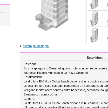
Mostra più immagini
Descrizione
Posizione.
Su una spiaggia di Cozumel, questo hotel con centro benessere si
interesse: Palacio Municipal e La Plaza Cozumel.
Caratteristiche.
La struttura El Cid La Ceiba Beach dispone di una piscina scoper
Questa struttura sulla spiaggia comprende un bar/lounge, un bar 
Vengono inoltre offerti servizi/centro benessere, personale poliglo
Struttura con zona cucina.
Camere.
La struttura El Cid La Ceiba Beach dispone di 60 camere. Le came
offrono canali via cavo/satellite. Le camere dispongono di cassaf