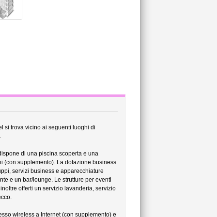
l si trova vicino ai seguenti luoghi di
.
ispone di una piscina scoperta e una
uni (con supplemento). La dotazione business
gruppi, servizi business e apparecchiature
ante e un bar/lounge. Le strutture per eventi
oltre offerti un servizio lavanderia, servizio
ecco.
cesso wireless a Internet (con supplemento) e