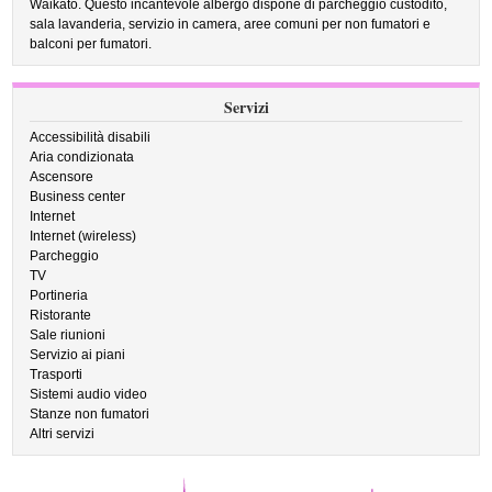
Waikato. Questo incantevole albergo dispone di parcheggio custodito,
sala lavanderia, servizio in camera, aree comuni per non fumatori e
balconi per fumatori.
Servizi
Accessibilità disabili
Aria condizionata
Ascensore
Business center
Internet
Internet (wireless)
Parcheggio
TV
Portineria
Ristorante
Sale riunioni
Servizio ai piani
Trasporti
Sistemi audio video
Stanze non fumatori
Altri servizi