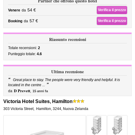
Partner che offrono questo hotel
54 €
Verifica il prezzo
Venere
da
57 €
Verifica il prezzo
Booking
da
Riassunto recensioni
Totale recensioni:
2
Punteggio totale:
4.6
Ultima recensione
“
Great place to stay. The people were very friendly and helpful. It is
”
located in the centre ...
D Prevett
da
,
15 anni fa
Victoria Hotel Suites, Hamilton
303 Victoria Street
,
Hamilton
,
3244,
Nuova Zelanda