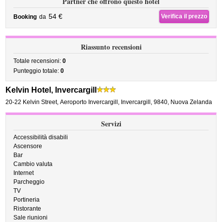
Partner che offrono questo hotel
54 €
Verifica il prezzo
Booking
da
Riassunto recensioni
Totale recensioni:
0
Punteggio totale:
0
Kelvin Hotel, Invercargill
20-22 Kelvin Street
,
Aeroporto Invercargill,
Invercargill
,
9840,
Nuova Zelanda
Servizi
Accessibilità disabili
Ascensore
Bar
Cambio valuta
Internet
Parcheggio
TV
Portineria
Ristorante
Sale riunioni