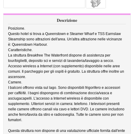
Descrizione
Posizione.
Questo hotel si trova a Queenstown e Steamer Wharf e TSS Earnslaw
Steamship sono attrazioni dell'area. Un'altra attrazione nelle vicinanze
è: Queenstown Harbour.
Caratteristiche.
La struttura Breakfree The Waterfront dispone di assistenza per
tour/biglietti, deposito sci e servizi di lavanderia/lavaggio a secco.
Accesso wireless a Internet (con supplemento) disponibile nelle aree
comuni. Il parcheggio per gli ospiti è gratuito. La struttura offre inoltre un
ascensore.
Camere.
I balconi offrono vista sul lago. Sono disponibili frigorifero e accessori
per caffè/tè. I bagni dispongono di combinazione doccia/vasca e
asciugacapelli. L'accesso a Internet wireless è disponibile con
supplemento. Ulteriori servizi in camera: telefono. I televisori presenti
nelle camere offrono canali via cavo e lettori DVD. Le camere includono
anche ferro/tavola da stiro e radiosveglia. Tutte le camere sono per non
fumatori.
Questa struttura non dispone di una valutazione ufficiale fornita dall'ente