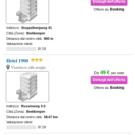
Dettagli dell'offerta
Booking
Offerto da
Indirizzo:
Stoppelbergweg 41
Città (Zona):
Beekbergen
Distanza dal centro città:
800 m
Valutazione clienti:
0/ 10
Hotel 1900
Visualizza sulla mappa
49 €
Da
per notte
Dettagli dell'offerta
Booking
Offerto da
Indirizzo:
Russenweg 3-5
Città (Zona):
Beekbergen
Distanza dal centro città:
58.07 km
Valutazione clienti:
0/ 10