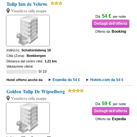
Tulip Inn de Veluwe
Visualizza sulla mappa
54 €
Da
per notte
Dettagli dell'offerta
Booking
Offerto da
Indirizzo:
Schalterdalweg 18
Città (Zona):
Beekbergen
Distanza dal centro città:
1.21 km
Valutazione clienti:
0/ 10
Expedia da 54 €
Hotels.com da 54 €
Hotel offerto anche da
Golden Tulip De Wipselberg
Visualizza sulla mappa
59 €
Da
per notte
Dettagli dell'offerta
Expedia
Offerto da