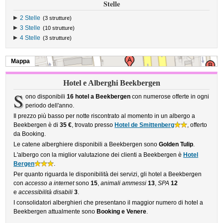
Stelle
2 Stelle
(3 strutture)
3 Stelle
(10 strutture)
4 Stelle
(3 strutture)
Mappa
Hotel e Alberghi Beekbergen
S
ono disponibili
16 hotel a Beekbergen
con numerose offerte in ogni
periodo dell'anno.
Il prezzo più basso per notte riscontrato al momento in un albergo a
Beekbergen è di
35 €
, trovato presso
Hotel de Smittenberg
, offerto
da Booking.
Le catene alberghiere disponibili a Beekbergen sono
Golden Tulip
.
L'albergo con la miglior valutazione dei clienti a Beekbergen è
Hotel
Bergen
.
Per quanto riguarda le disponibilità dei servizi, gli hotel a Beekbergen
con
accesso a internet
sono
15
,
animali ammessi
13
,
SPA
12
e
accessibilità disabili
3
.
I consolidatori alberghieri che presentano il maggior numero di hotel a
Beekbergen attualmente sono
Booking e Venere
.