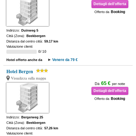
Dettagli dell'offerta
Booking
Offerto da
Indirizzo:
Duinweg 5
Città (Zona):
Beekbergen
Distanza dal centro città:
59.17 km
Valutazione clienti:
0/ 10
Venere da 79 €
Hotel offerto anche da
Hotel Bergen
Visualizza sulla mappa
65 €
Da
per notte
Dettagli dell'offerta
Booking
Offerto da
Indirizzo:
Bergerweg 25
Città (Zona):
Beekbergen
Distanza dal centro città:
57.26 km
Valutazione clienti: