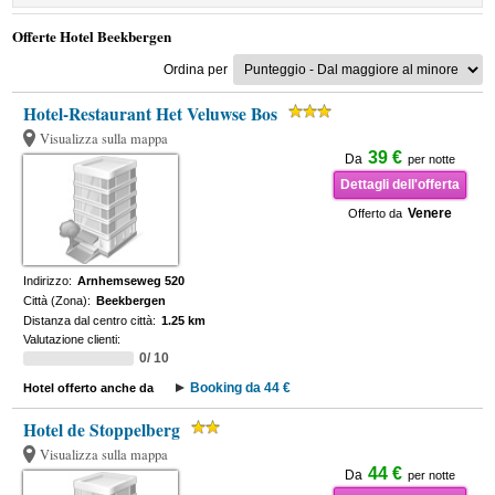
Offerte Hotel Beekbergen
Ordina per
Hotel-Restaurant Het Veluwse Bos
Visualizza sulla mappa
39 €
Da
per notte
Dettagli dell'offerta
Venere
Offerto da
Indirizzo:
Arnhemseweg 520
Città (Zona):
Beekbergen
Distanza dal centro città:
1.25 km
Valutazione clienti:
0/ 10
Booking da 44 €
Hotel offerto anche da
Hotel de Stoppelberg
Visualizza sulla mappa
44 €
Da
per notte