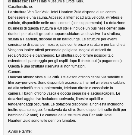
di interesse: Frans Hals Museum e Grote Kerk.
Caratteristiche.
La struttura Van Der Valk Hotel Haarlem Zuid dispone di un centro
benessere e una sauna. Accesso a Internet ad alta velocità, wireless e
cablato, disponibile nelle aree comuni (con supplemento). La dotazione
business di questa struttura a 4.0 stelle include un business center, sale
riunioni per piccoli gruppi e apparecchiature audiovisive. La struttura,
situata a Haarlem, dispone di un bar/lounge. Le strutture per eventi
consistono di spazi per mostre, sale conferenze e strutture per banchetti.
Vengono inoltre offerti personale poliglotta, negozi di articoli da
regalo/edicole e parcheggio. La struttura può fornire possibilità di
estendere il parcheggio per gli ospiti dopo il check-out (a pagamento).
Questa è una struttura riservata ai non fumatori.
Camere.
I balconi offrono vista sulla città. I televisori offrono canali via satellite e
film pay-per-view. Sono disponibili accesso a Internet wireless e cablato
ad alta velocità con supplemento, telefono diretto e cassaforte in
camera. I bagni offrono vasca e doccia separate e asciugacapelli. Le
dotazioni aggiuntive includono scrivania, finestre apribili e
tende/tendaggi oscuranti. Le dotazioni disponibili a richiesta includono
inoltre quanto segue: ferro/tavola da stiro. Sono disponibili culle (letti per
bambino 0-2 anni). Le camere della struttura Van Der Valk Hotel
Haarlem Zuid sono tutte per non fumatori.
Avvisi e tariffe: