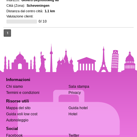
Indirizzo:
Gevers Deynootweg 68
Città (Zona):
Scheveningen
Distanza dal centro città:
1.1 km
Valutazione clienti:
0/ 10
1
Informazioni
Chi siamo
Sala stampa
Termini e condizioni
Privacy
Risorse utili
Mappa del sito
Guida hotel
Guida voli low cost
Hotel
Autonoleggio
Social
Facebook
Twitter