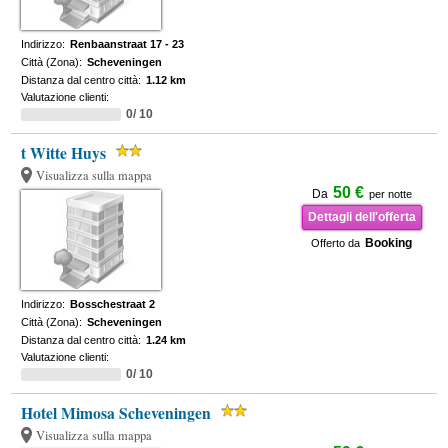
Indirizzo:
Renbaanstraat 17 - 23
Città (Zona):
Scheveningen
Distanza dal centro città:
1.12 km
Valutazione clienti:
0/ 10
t Witte Huys
Visualizza sulla mappa
50 €
Da
per notte
Dettagli dell'offerta
Booking
Offerto da
Indirizzo:
Bosschestraat 2
Città (Zona):
Scheveningen
Distanza dal centro città:
1.24 km
Valutazione clienti:
0/ 10
Hotel Mimosa Scheveningen
Visualizza sulla mappa