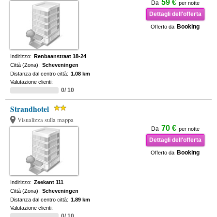
59 €
Da
per notte
Dettagli dell'offerta
Booking
Offerto da
Indirizzo:
Renbaanstraat 18-24
Città (Zona):
Scheveningen
Distanza dal centro città:
1.08 km
Valutazione clienti:
0/ 10
Strandhotel
Visualizza sulla mappa
70 €
Da
per notte
Dettagli dell'offerta
Booking
Offerto da
Indirizzo:
Zeekant 111
Città (Zona):
Scheveningen
Distanza dal centro città:
1.89 km
Valutazione clienti:
0/ 10