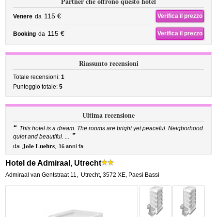
Partner che offrono questo hotel
115 €
Verifica il prezzo
Venere
da
115 €
Verifica il prezzo
Booking
da
Riassunto recensioni
Totale recensioni:
1
Punteggio totale:
5
Ultima recensione
“
This hotel is a dream. The rooms are bright yet peaceful. Neigborhood
”
quiet and beautiful. ...
Jole Luehrs
da
,
16 anni fa
Hotel de Admiraal, Utrecht
Admiraal van Gentstraat 11
,
Utrecht
,
3572 XE,
Paesi Bassi