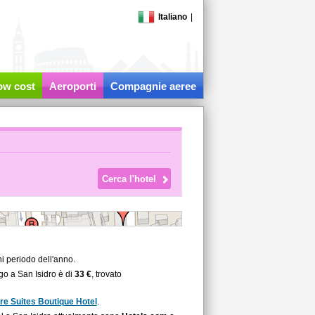
Italiano
|
low cost
Aeroporti
Compagnie aeree
i periodo dell'anno.
go a San Isidro è di
33 €
, trovato
e Suites Boutique Hotel
.