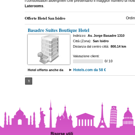
I consolidatori alberghieri che presentano il maggior numero di hot
Laterooms
.
Offerte Hotel San Isidro
Ordin
Basadre Suites Boutique Hotel
Indirizzo:
Av. Jorge Basadre 1310
Città (Zona):
San Isidro
Distanza dal centro città:
800.14 km
Valutazione clienti:
0/ 10
Hotels.com da 58 €
Hotel offerto anche da
1
Risorse utili