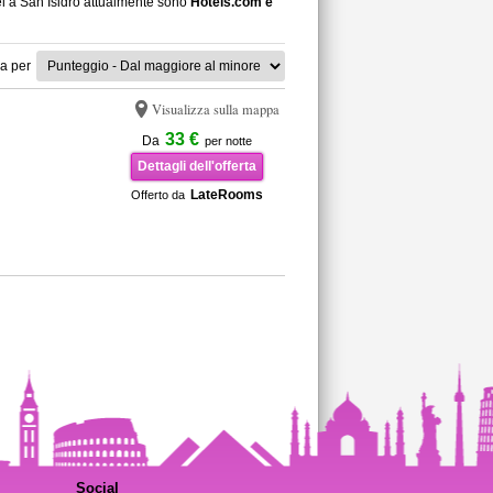
el a San Isidro attualmente sono
Hotels.com e
a per
Visualizza sulla mappa
33 €
Da
per notte
Dettagli dell'offerta
LateRooms
Offerto da
Social