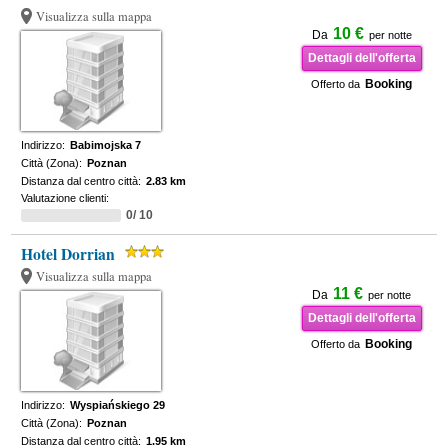
Visualizza sulla mappa
10 €
Da
per notte
Dettagli dell'offerta
Booking
Offerto da
Indirizzo:
Babimojska 7
Città (Zona):
Poznan
Distanza dal centro città:
2.83 km
Valutazione clienti:
0/ 10
Hotel Dorrian
Visualizza sulla mappa
11 €
Da
per notte
Dettagli dell'offerta
Booking
Offerto da
Indirizzo:
Wyspiańskiego 29
Città (Zona):
Poznan
Distanza dal centro città:
1.95 km