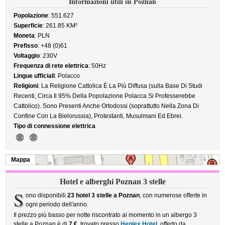
Informazioni utili su Poznan
Popolazione
: 551.627
Superficie
: 261.85 KM²
Moneta
: PLN
Prefisso
: +48 (0)61
Voltaggio
: 230V
Frequenza di rete elettrica
: 50Hz
Lingue ufficiali
: Polacco
Religioni
: La Religione Cattolica È La Più Diffusa (sulla Base Di Studi
Recenti, Circa Il 95% Della Popolazione Polacca Si Professerebbe
Cattolico). Sono Presenti Anche Ortodossi (soprattutto Nella Zona Di
Confine Con La Bielorussia), Protestanti, Musulmani Ed Ebrei.
Tipo di connessione elettrica
Mappa
Hotel e alberghi Poznan 3 stelle
S
ono disponibili
23 hotel 3 stelle a Poznan
, con numerose offerte in
ogni periodo dell'anno.
Il prezzo più basso per notte riscontrato al momento in un albergo 3
stelle a Poznan è di
7 €
, trovato presso
Henlex Hotel
, offerto da