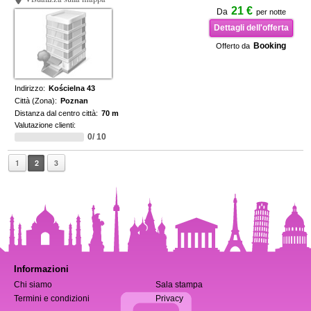
21 €
Da
per notte
Dettagli dell'offerta
Booking
Offerto da
Indirizzo:
Kościelna 43
Città (Zona):
Poznan
Distanza dal centro città:
70 m
Valutazione clienti:
0/ 10
1
2
3
Informazioni
Chi siamo
Sala stampa
Termini e condizioni
Privacy