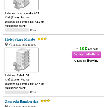
Indirizzo:
Leszczynska 7-13
Città (Zona):
Poznan
Distanza dal centro città:
4.51 km
Valutazione clienti:
0/ 10
Hotel Stare Miasto
Visualizza sulla mappa
18 €
Da
per notte
Dettagli dell'offerta
Booking
Offerto da
Indirizzo:
Rybaki 36
Città (Zona):
Poznan
Distanza dal centro città:
1.47 km
Valutazione clienti:
0/ 10
Zagroda Bamberska
Visualizza sulla mappa