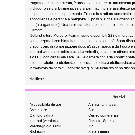
Pagando un supplemento, è possibile usufruire di una navetta per l
includono servizi business, servizi per matrimoni e assistenza per 
disponibile con un supplemento. Presso la struttura sono inoltre d
accoglienza e personale poliglotta. È possibile che sia offerto agl
out (a pagamento). Una ristrutturazione completa della struttura 
Camere.
Nella struttura Mercure Poznan sono disponibili 228 camere. Le ca
sono preparati con biancheria da letto di alta qualità. Sono dispon
dispongono di combinazione doccia/vasca, specchi da trucco e asc
Internet wireless e cablato ad alta velocità, le camere offrono te
TV LCD con canali via satellite. Le camere con aria condizionata 
acqua gratuite, tende/tendaggi oscuranti e chiavi elettroniche/ma
ferro/tavola da stiro e il servizio sveglia. Su richiesta sono dispon
Notifiche:
Servizi
Accessibilità disabili
Animali ammessi
Ascensore
Bar
Cambio valuta
Centro conferenze
Internet (wireless)
Fitness - Sports
Parcheggio disabili
TV
Ristorante
Sale riunioni