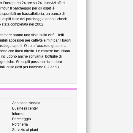
’aeroporto 24 ore su 24. I servizi offerti
tour. Il parcheggio per gli ospiti è
isponibili un bar/caffetteria, un banco di
i ospiti l'uso del parcheggio dopo il check-
è stata completata nel 2002.
mere hanno una vista sulla città. I letti
ibili accessori per caffè/tè e minibar. I bagni
iugacapelli. Oltre all'accesso gratuito a
lefono con linea diretta. Le camere includono
includono anche scrivania, bottiglie di
gnetiche. Gli ospiti possono richiedere
ibili culle (letti per bambino 0-2 anni).
Aria condizionata
Business center
Internet
Parcheggio
Portineria
Servizio ai piani