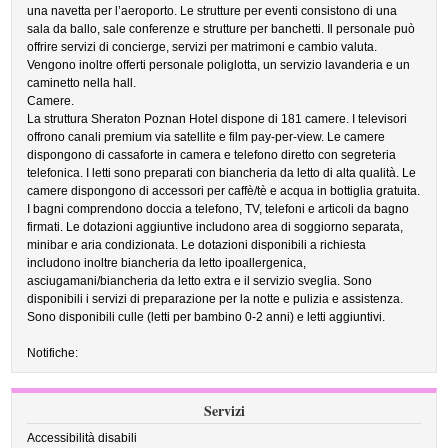
una navetta per l’aeroporto. Le strutture per eventi consistono di una
sala da ballo, sale conferenze e strutture per banchetti. Il personale può
offrire servizi di concierge, servizi per matrimoni e cambio valuta.
Vengono inoltre offerti personale poliglotta, un servizio lavanderia e un
caminetto nella hall.
Camere.
La struttura Sheraton Poznan Hotel dispone di 181 camere. I televisori
offrono canali premium via satellite e film pay-per-view. Le camere
dispongono di cassaforte in camera e telefono diretto con segreteria
telefonica. I letti sono preparati con biancheria da letto di alta qualità. Le
camere dispongono di accessori per caffè/tè e acqua in bottiglia gratuita.
I bagni comprendono doccia a telefono, TV, telefoni e articoli da bagno
firmati. Le dotazioni aggiuntive includono area di soggiorno separata,
minibar e aria condizionata. Le dotazioni disponibili a richiesta
includono inoltre biancheria da letto ipoallergenica,
asciugamani/biancheria da letto extra e il servizio sveglia. Sono
disponibili i servizi di preparazione per la notte e pulizia e assistenza.
Sono disponibili culle (letti per bambino 0-2 anni) e letti aggiuntivi.
Notifiche:
Servizi
Accessibilità disabili