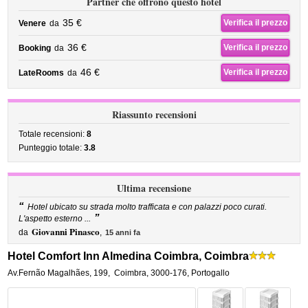
Partner che offrono questo hotel
35 €
Verifica il prezzo
Venere
da
36 €
Verifica il prezzo
Booking
da
46 €
Verifica il prezzo
LateRooms
da
Riassunto recensioni
Totale recensioni:
8
Punteggio totale:
3.8
Ultima recensione
“
Hotel ubicato su strada molto trafficata e con palazzi poco curati.
”
L'aspetto esterno ...
Giovanni Pinasco
da
,
15 anni fa
Hotel Comfort Inn Almedina Coimbra, Coimbra
Av.Fernão Magalhães, 199
,
Coimbra
,
3000-176,
Portogallo