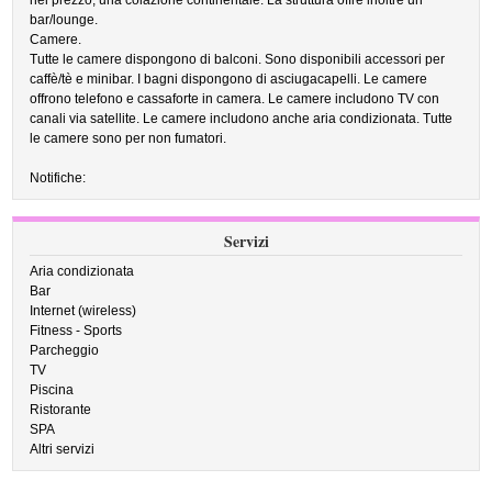
nel prezzo, una colazione continentale. La struttura offre inoltre un
bar/lounge.
Camere.
Tutte le camere dispongono di balconi. Sono disponibili accessori per
caffè/tè e minibar. I bagni dispongono di asciugacapelli. Le camere
offrono telefono e cassaforte in camera. Le camere includono TV con
canali via satellite. Le camere includono anche aria condizionata. Tutte
le camere sono per non fumatori.
Notifiche:
Servizi
Aria condizionata
Bar
Internet (wireless)
Fitness - Sports
Parcheggio
TV
Piscina
Ristorante
SPA
Altri servizi