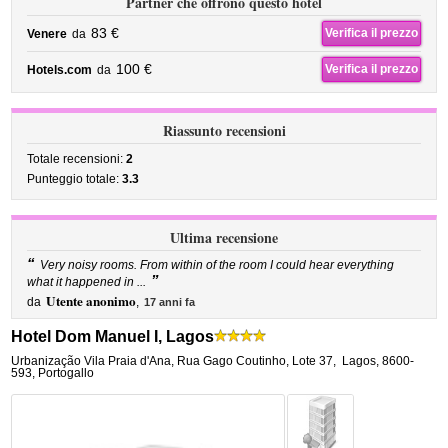
Partner che offrono questo hotel
83 €
Verifica il prezzo
Venere
da
100 €
Verifica il prezzo
Hotels.com
da
Riassunto recensioni
Totale recensioni:
2
Punteggio totale:
3.3
Ultima recensione
“
Very noisy rooms. From within of the room I could hear everything
”
what it happened in ...
Utente anonimo
da
,
17 anni fa
Hotel Dom Manuel I, Lagos
Urbanização Vila Praia d'Ana, Rua Gago Coutinho, Lote 37
,
Lagos
,
8600-
593,
Portogallo