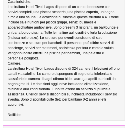
Caratteristiche.
La struttura Hotel Tivoli Lagos dispone di un centro benessere con
servizi completi, una piscina scoperta, una piscina coperta, un bagno
turco e una sauna. La dotazione business di questa struttura a 4.0 stelle
include sale riunioni per piccoli gruppi, servizi business e
apparecchiature audiovisive. Sono presenti 3 ristoranti, un bar/lounge e
un bar a bordo piscina. Tutte le mattine agli ospiti è offerta la colazione
(inclusa nel prezzo). Le strutture per eventi consistono di sale
conferenze e strutture per banchetti. Il personale può offrire servizi di
concierge, servizi per matrimoni, assistenza per tour e cambio valuta.
Vengono inoltre offerti una piscina per bambini, una palestra e
personale poliglotta.
Camere.
La struttura Hotel Tivoli Lagos dispone di 324 camere. I televisori offrono
canali via satellite. Le camere dispongono di segreteria telefonica e
cassaforte in camera. I bagni offrono bidet, asciugacapelli e articoli da
bagno gratuiti. Le dotazioni aggiuntive includono climatizzazione,
minibar e aria condizionata. È inoltre offerto un servizio di pulizie e
assistenza. Ulteriori servizi disponibili su richiesta includono: il servizio
sveglia. Sono disponibili culle (letti per bambino 0-2 anni) e letti
aggiuntivi.
Notifiche: