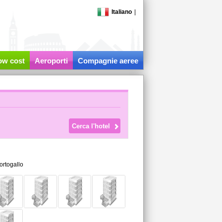
Italiano
|
low cost
Aeroporti
Compagnie aeree
ortogallo