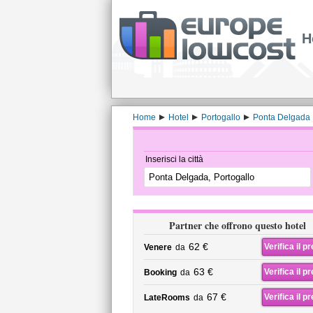
H
Home
Hotel
Portogallo
Ponta Delgada
Inserisci la città
Partner che offrono questo hotel
62 €
Verifica il p
Venere
da
63 €
Verifica il p
Booking
da
67 €
Verifica il p
LateRooms
da