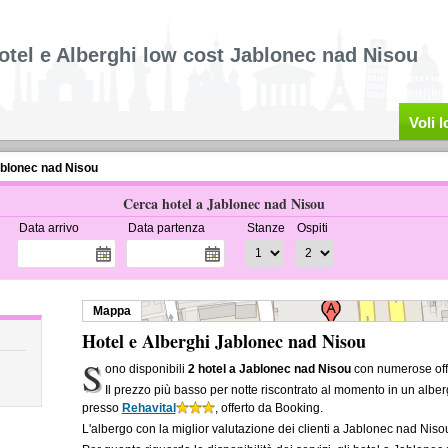
otel e Alberghi low cost Jablonec nad Nisou
Voli 
ablonec nad Nisou
Cerca hotel a Jablonec nad Nisou
Data arrivo
Data partenza
Stanze
Ospiti
Mappa
Hotel e Alberghi Jablonec nad Nisou
S
ono disponibili
2 hotel a Jablonec nad Nisou
con numerose offe
Il prezzo più basso per notte riscontrato al momento in un alb
presso
Rehavital
, offerto da Booking.
L'albergo con la miglior valutazione dei clienti a Jablonec nad Nis