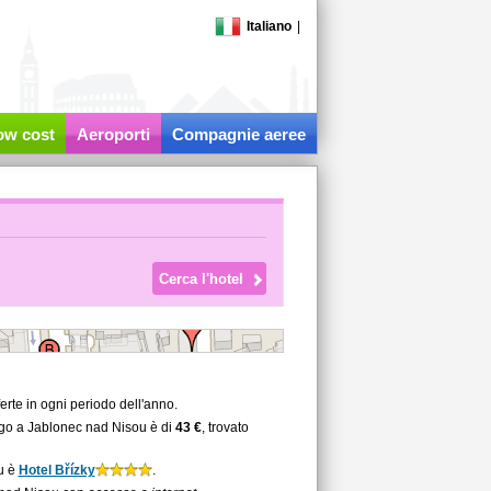
Italiano
|
low cost
Aeroporti
Compagnie aeree
rte in ogni periodo dell'anno.
ergo a Jablonec nad Nisou è di
43 €
, trovato
ou è
Hotel Břízky
.