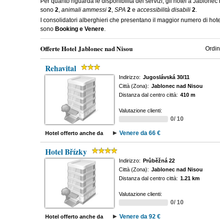
Per quanto riguarda le disponibilità dei servizi, gli hotel a Jablone
sono
2
,
animali ammessi
2
,
SPA
2
e
accessibilità disabili
2
.
I consolidatori alberghieri che presentano il maggior numero di ho
sono
Booking e Venere
.
Offerte Hotel Jablonec nad Nisou
Ordin
Rehavital
Indirizzo:
Jugoslávská 30/11
Città (Zona):
Jablonec nad Nisou
Distanza dal centro città:
410 m
Valutazione clienti:
0/ 10
Venere da 66 €
Hotel offerto anche da
Hotel Břízky
Indirizzo:
Průběžná 22
Città (Zona):
Jablonec nad Nisou
Distanza dal centro città:
1.21 km
Valutazione clienti:
0/ 10
Venere da 92 €
Hotel offerto anche da