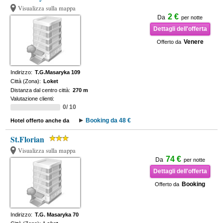
Visualizza sulla mappa
2 €
Da
per notte
Dettagli dell'offerta
Venere
Offerto da
Indirizzo:
T.G.Masaryka 109
Città (Zona):
Loket
Distanza dal centro città:
270 m
Valutazione clienti:
0/ 10
Booking da 48 €
Hotel offerto anche da
St.Florian
Visualizza sulla mappa
74 €
Da
per notte
Dettagli dell'offerta
Booking
Offerto da
Indirizzo:
T.G. Masaryka 70