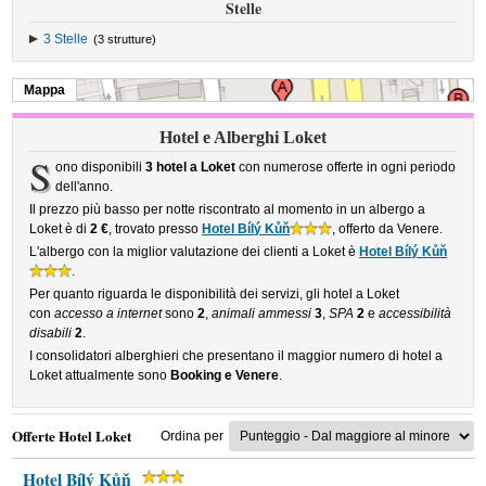
Stelle
3 Stelle
(3 strutture)
Mappa
Hotel e Alberghi Loket
S
ono disponibili
3 hotel a Loket
con numerose offerte in ogni periodo
dell'anno.
Il prezzo più basso per notte riscontrato al momento in un albergo a
Loket è di
2 €
, trovato presso
Hotel Bílý Kůň
, offerto da Venere.
L'albergo con la miglior valutazione dei clienti a Loket è
Hotel Bílý Kůň
.
Per quanto riguarda le disponibilità dei servizi, gli hotel a Loket
con
accesso a internet
sono
2
,
animali ammessi
3
,
SPA
2
e
accessibilità
disabili
2
.
I consolidatori alberghieri che presentano il maggior numero di hotel a
Loket attualmente sono
Booking e Venere
.
Offerte Hotel Loket
Ordina per
Hotel Bílý Kůň