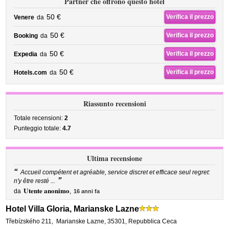
Partner che offrono questo hotel
50 €
Verifica il prezzo
Venere
da
50 €
Verifica il prezzo
Booking
da
50 €
Verifica il prezzo
Expedia
da
50 €
Verifica il prezzo
Hotels.com
da
Riassunto recensioni
Totale recensioni:
2
Punteggio totale:
4.7
Ultima recensione
“
Accueil compétent et agréable, service discret et efficace seul regret:
”
n'y être resté ...
Utente anonimo
da
,
16 anni fa
Hotel Villa Gloria, Marianske Lazne
Třebízského 211
,
Marianske Lazne
,
35301,
Repubblica Ceca