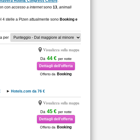
mavera Hotel& Congress Centre
.
lzen con
accesso a internet
sono
13
,
animali
el 4 stelle a Plzen attualmente sono
Booking e
a per
Visualizza sulla mappa
44 €
Da
per notte
Dettagli dell'offerta
Booking
Offerto da
€
Hotels.com da 76 €
Visualizza sulla mappa
45 €
Da
per notte
Dettagli dell'offerta
Booking
Offerto da