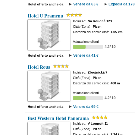
Venere da 63 €
Expedia da 178
Hotel offerto anche da
Hotel U Pramenu
Indirizzo:
Na Roudné 123
Città (Zona):
Plzen
Distanza dal centro città:
1.05 km
Valutazione clienti:
4.2/ 10
Venere da 41 €
Hotel offerto anche da
Hotel Rous
Indirizzo:
Zbrojnická 7
Città (Zona):
Plzen
Distanza dal centro città:
400 m
Valutazione clienti:
4.2/ 10
Venere da 69 €
Hotel offerto anche da
Best Western Hotel Panorama
Indirizzo:
V Lomech 11
Città (Zona):
Plzen
Distanza dal centro città:
2.34 km