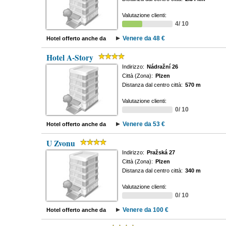
Valutazione clienti:
4/ 10
Venere da 48 €
Hotel offerto anche da
Hotel A-Story
Indirizzo:
Nádražní 26
Città (Zona):
Plzen
Distanza dal centro città:
570 m
Valutazione clienti:
0/ 10
Venere da 53 €
Hotel offerto anche da
U Zvonu
Indirizzo:
Pražská 27
Città (Zona):
Plzen
Distanza dal centro città:
340 m
Valutazione clienti:
0/ 10
Venere da 100 €
Hotel offerto anche da