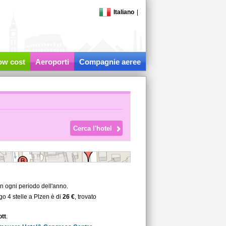
Italiano
|
low cost
Aeroporti
Compagnie aeree
in ogni periodo dell'anno.
go 4 stelle a Plzen è di
26 €
, trovato
ott
.