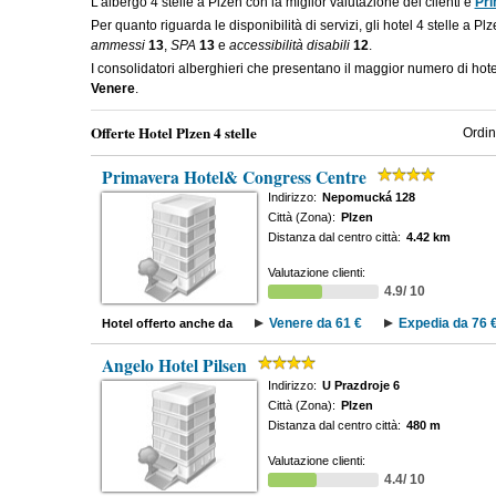
L'albergo 4 stelle a Plzen con la miglior valutazione dei clienti è
Pri
Per quanto riguarda le disponibilità di servizi, gli hotel 4 stelle a P
ammessi
13
,
SPA
13
e
accessibilità disabili
12
.
I consolidatori alberghieri che presentano il maggior numero di hot
Venere
.
Offerte Hotel Plzen 4 stelle
Ordin
Primavera Hotel& Congress Centre
Indirizzo:
Nepomucká 128
Città (Zona):
Plzen
Distanza dal centro città:
4.42 km
Valutazione clienti:
4.9/ 10
Venere da 61 €
Expedia da 76 
Hotel offerto anche da
Angelo Hotel Pilsen
Indirizzo:
U Prazdroje 6
Città (Zona):
Plzen
Distanza dal centro città:
480 m
Valutazione clienti:
4.4/ 10