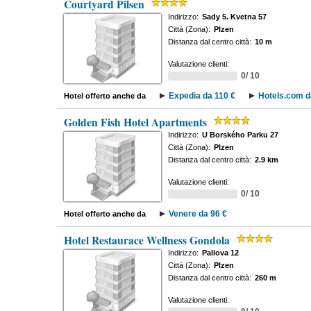
Courtyard Pilsen
Indirizzo:
Sady 5. Kvetna 57
Città (Zona):
Plzen
Distanza dal centro città:
10 m
Valutazione clienti:
0/ 10
Expedia da 110 €
Hotels.com d
Hotel offerto anche da
Golden Fish Hotel Apartments
Indirizzo:
U Borského Parku 27
Città (Zona):
Plzen
Distanza dal centro città:
2.9 km
Valutazione clienti:
0/ 10
Venere da 96 €
Hotel offerto anche da
Hotel Restaurace Wellness Gondola
Indirizzo:
Pallova 12
Città (Zona):
Plzen
Distanza dal centro città:
260 m
Valutazione clienti: