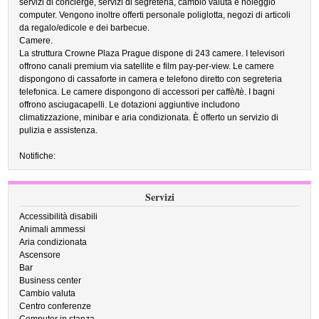
servizi di concierge, servizi di segreteria, cambio valuta e noleggio
computer. Vengono inoltre offerti personale poliglotta, negozi di articoli
da regalo/edicole e dei barbecue.
Camere.
La struttura Crowne Plaza Prague dispone di 243 camere. I televisori
offrono canali premium via satellite e film pay-per-view. Le camere
dispongono di cassaforte in camera e telefono diretto con segreteria
telefonica. Le camere dispongono di accessori per caffè/tè. I bagni
offrono asciugacapelli. Le dotazioni aggiuntive includono
climatizzazione, minibar e aria condizionata. È offerto un servizio di
pulizia e assistenza.
Notifiche:
Servizi
Accessibilità disabili
Animali ammessi
Aria condizionata
Ascensore
Bar
Business center
Cambio valuta
Centro conferenze