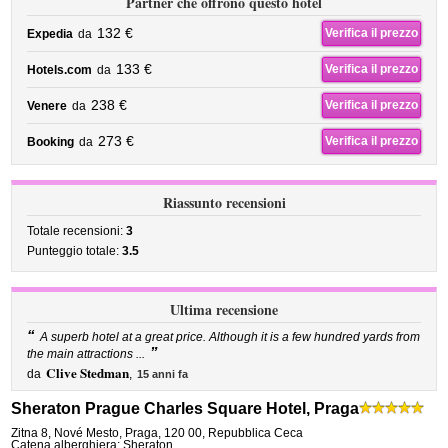
Partner che offrono questo hotel
132 €
Verifica il prezzo
Expedia
da
133 €
Verifica il prezzo
Hotels.com
da
238 €
Verifica il prezzo
Venere
da
273 €
Verifica il prezzo
Booking
da
Riassunto recensioni
Totale recensioni:
3
Punteggio totale:
3.5
Ultima recensione
“
A superb hotel at a great price. Although it is a few hundred yards from
”
the main attractions ...
Clive Stedman
da
,
15 anni fa
Sheraton Prague Charles Square Hotel, Praga
Zitna 8
,
Nové Mesto,
Praga
,
120 00,
Repubblica Ceca
Catena alberghiera: Sheraton