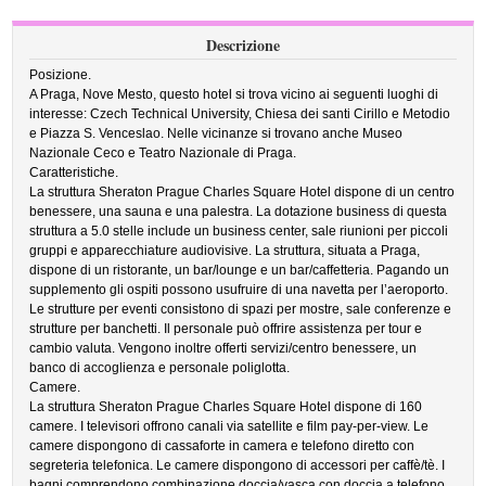
Descrizione
Posizione.
A Praga, Nove Mesto, questo hotel si trova vicino ai seguenti luoghi di
interesse: Czech Technical University, Chiesa dei santi Cirillo e Metodio
e Piazza S. Venceslao. Nelle vicinanze si trovano anche Museo
Nazionale Ceco e Teatro Nazionale di Praga.
Caratteristiche.
La struttura Sheraton Prague Charles Square Hotel dispone di un centro
benessere, una sauna e una palestra. La dotazione business di questa
struttura a 5.0 stelle include un business center, sale riunioni per piccoli
gruppi e apparecchiature audiovisive. La struttura, situata a Praga,
dispone di un ristorante, un bar/lounge e un bar/caffetteria. Pagando un
supplemento gli ospiti possono usufruire di una navetta per l’aeroporto.
Le strutture per eventi consistono di spazi per mostre, sale conferenze e
strutture per banchetti. Il personale può offrire assistenza per tour e
cambio valuta. Vengono inoltre offerti servizi/centro benessere, un
banco di accoglienza e personale poliglotta.
Camere.
La struttura Sheraton Prague Charles Square Hotel dispone di 160
camere. I televisori offrono canali via satellite e film pay-per-view. Le
camere dispongono di cassaforte in camera e telefono diretto con
segreteria telefonica. Le camere dispongono di accessori per caffè/tè. I
bagni comprendono combinazione doccia/vasca con doccia a telefono,