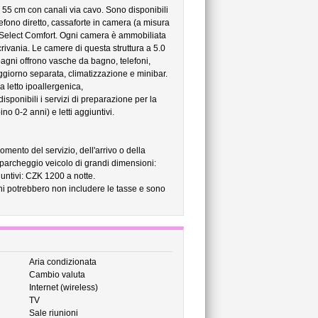
 55 cm con canali via cavo. Sono disponibili
lefono diretto, cassaforte in camera (a misura
si Select Comfort. Ogni camera è ammobiliata
crivania. Le camere di questa struttura a 5.0
bagni offrono vasche da bagno, telefoni,
ggiorno separata, climatizzazione e minibar.
a letto ipoallergenica,
isponibili i servizi di preparazione per la
no 0-2 anni) e letti aggiuntivi.
omento del servizio, dell'arrivo o della
 parcheggio veicolo di grandi dimensioni:
untivi: CZK 1200 a notte.
ni potrebbero non includere le tasse e sono
Aria condizionata
Cambio valuta
Internet (wireless)
TV
Sale riunioni