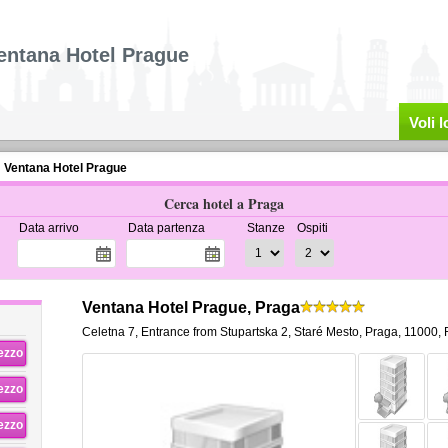
entana Hotel Prague
Voli 
Ventana Hotel Prague
Cerca hotel a Praga
Data arrivo
Data partenza
Stanze
Ospiti
Ventana Hotel Prague, Praga
Celetna 7, Entrance from Stupartska 2
,
Staré Mesto,
Praga
,
11000,
rezzo
rezzo
rezzo