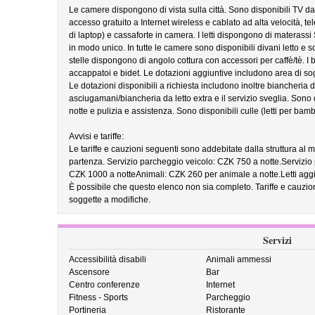
Le camere dispongono di vista sulla città. Sono disponibili TV da
accesso gratuito a Internet wireless e cablato ad alta velocità, te
di laptop) e cassaforte in camera. I letti dispongono di materas
in modo unico. In tutte le camere sono disponibili divani letto e s
stelle dispongono di angolo cottura con accessori per caffè/tè. I 
accappatoi e bidet. Le dotazioni aggiuntive includono area di so
Le dotazioni disponibili a richiesta includono inoltre biancheria d
asciugamani/biancheria da letto extra e il servizio sveglia. Sono d
notte e pulizia e assistenza. Sono disponibili culle (letti per bambi
Avvisi e tariffe:
Le tariffe e cauzioni seguenti sono addebitate dalla struttura al m
partenza. Servizio parcheggio veicolo: CZK 750 a notte.Servizio
CZK 1000 a notteAnimali: CZK 260 per animale a notte.Letti aggi
È possibile che questo elenco non sia completo. Tariffe e cauzio
soggette a modifiche.
Servizi
Accessibilità disabili
Animali ammessi
Ascensore
Bar
Centro conferenze
Internet
Fitness - Sports
Parcheggio
Portineria
Ristorante