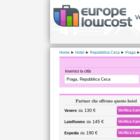
V
Home
Hotel
Repubblica Ceca
Praga
Inserisci la città
Partner che offrono questo hotel
130 €
Verifica il p
Venere
da
145 €
Verifica il p
LateRooms
da
190 €
Verifica il p
Expedia
da