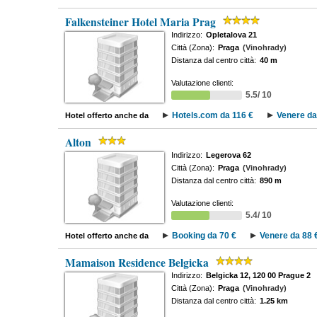
Falkensteiner Hotel Maria Prag
Indirizzo:
Opletalova 21
Città (Zona):
Praga
(Vinohrady)
Distanza dal centro città:
40 m
Valutazione clienti:
5.5/ 10
Hotels.com da 116 €
Venere da
Hotel offerto anche da
Alton
Indirizzo:
Legerova 62
Città (Zona):
Praga
(Vinohrady)
Distanza dal centro città:
890 m
Valutazione clienti:
5.4/ 10
Booking da 70 €
Venere da 88 
Hotel offerto anche da
Mamaison Residence Belgicka
Indirizzo:
Belgicka 12, 120 00 Prague 2
Città (Zona):
Praga
(Vinohrady)
Distanza dal centro città:
1.25 km