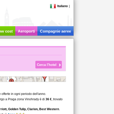
Italiano
|
low cost
Aeroporti
Compagnie aeree
fferte in ogni periodo dell'anno.
bergo a Praga zona Vinohrady è di
36 €
, trovato
riott, Golden Tulip, Clarion, Best Western
.