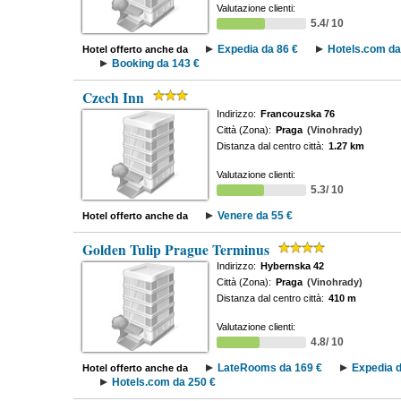
Valutazione clienti:
5.4/ 10
Expedia da 86 €
Hotels.com da
Hotel offerto anche da
Booking da 143 €
Czech Inn
Indirizzo:
Francouzska 76
Città (Zona):
Praga
(Vinohrady)
Distanza dal centro città:
1.27 km
Valutazione clienti:
5.3/ 10
Venere da 55 €
Hotel offerto anche da
Golden Tulip Prague Terminus
Indirizzo:
Hybernska 42
Città (Zona):
Praga
(Vinohrady)
Distanza dal centro città:
410 m
Valutazione clienti:
4.8/ 10
LateRooms da 169 €
Expedia d
Hotel offerto anche da
Hotels.com da 250 €