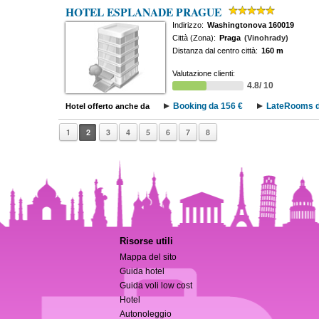
HOTEL ESPLANADE PRAGUE
Indirizzo:
Washingtonova 160019
Città (Zona):
Praga
(Vinohrady)
Distanza dal centro città:
160 m
Valutazione clienti:
4.8/ 10
Booking da 156 €
LateRooms d
Hotel offerto anche da
1
2
3
4
5
6
7
8
Risorse utili
Mappa del sito
Guida hotel
Guida voli low cost
Hotel
Autonoleggio