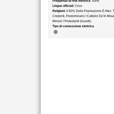
Frequenza di rete elettrica
: 50Hz
Lingue ufficiali
: Ceco
Religioni
: Il 60% Della Popolazione È Ateo. T
Credenti, Predominano I Cattolici Ed In Misu
Minore I Protestanti (hussiti).
Tipo di connessione elettrica