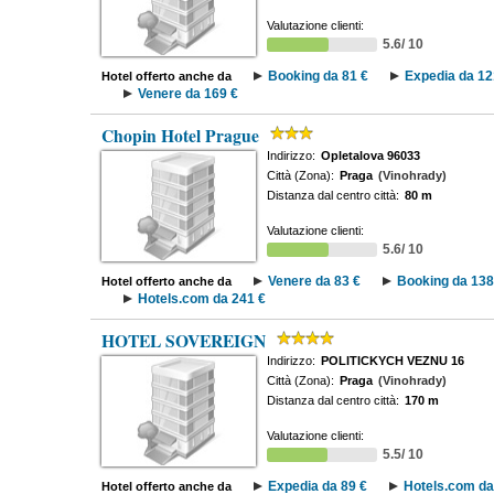
Valutazione clienti:
5.6/ 10
Booking da 81 €
Expedia da 12
Hotel offerto anche da
Venere da 169 €
Chopin Hotel Prague
Indirizzo:
Opletalova 96033
Città (Zona):
Praga
(Vinohrady)
Distanza dal centro città:
80 m
Valutazione clienti:
5.6/ 10
Venere da 83 €
Booking da 138
Hotel offerto anche da
Hotels.com da 241 €
HOTEL SOVEREIGN
Indirizzo:
POLITICKYCH VEZNU 16
Città (Zona):
Praga
(Vinohrady)
Distanza dal centro città:
170 m
Valutazione clienti:
5.5/ 10
Expedia da 89 €
Hotels.com da
Hotel offerto anche da