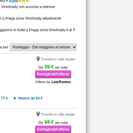
rady è
Anna
.
ona Vinohrady con
accesso a internet
tel a Praga zona Vinohrady attualmente
soggiorno in hotel a Praga zona Vinohrady è di
7
a per
Visualizza sulla mappa
59 €
Da
per notte
Dettagli dell'offerta
LateRooms
Offerto da
 77 €
Venere da 93 €
Visualizza sulla mappa
69 €
Da
per notte
Dettagli dell'offerta