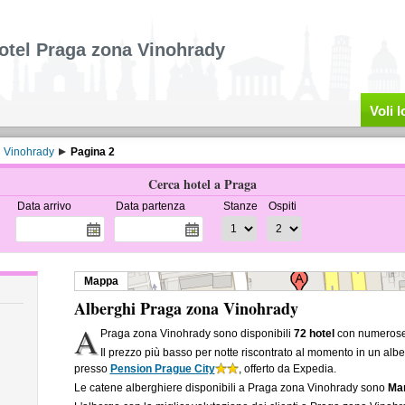
otel Praga zona Vinohrady
Voli 
Vinohrady
Pagina 2
Cerca hotel a Praga
Data arrivo
Data partenza
Stanze
Ospiti
Mappa
Alberghi Praga zona Vinohrady
A
Praga zona Vinohrady sono disponibili
72 hotel
con numerose o
Il prezzo più basso per notte riscontrato al momento in un al
presso
Pension Prague City
, offerto da Expedia.
Le catene alberghiere disponibili a Praga zona Vinohrady sono
Mar