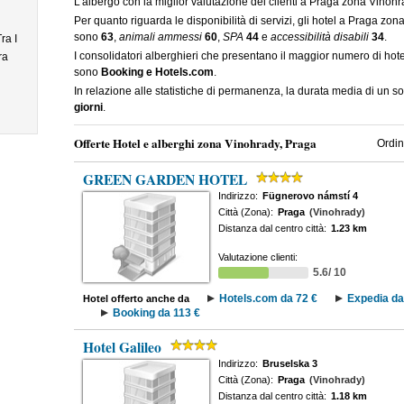
L'albergo con la miglior valutazione dei clienti a Praga zona Vinoh
Per quanto riguarda le disponibilità di servizi, gli hotel a Praga z
sono
63
,
animali ammessi
60
,
SPA
44
e
accessibilità disabili
34
.
ra I
I consolidatori alberghieri che presentano il maggior numero di ho
ra
sono
Booking e Hotels.com
.
In relazione alle statistiche di permanenza, la durata media di un 
giorni
.
Offerte Hotel e alberghi zona Vinohrady, Praga
Ordin
GREEN GARDEN HOTEL
Indirizzo:
Fügnerovo námstí 4
Città (Zona):
Praga
(Vinohrady)
Distanza dal centro città:
1.23 km
Valutazione clienti:
5.6/ 10
Hotels.com da 72 €
Expedia da
Hotel offerto anche da
Booking da 113 €
Hotel Galileo
Indirizzo:
Bruselska 3
Città (Zona):
Praga
(Vinohrady)
Distanza dal centro città:
1.18 km