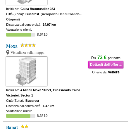
Indirizzo:
Calea Bucurestilor 283
Città (Zona):
Bucarest
(Aeroporto Henri Coanda -
Otopeni)
Distanza dal centro città:
14.97 km
Valutazione clienti:
8.6/ 10
Moxa
Visualizza sulla mappa
73 €
Da
per notte
Dettagli dell'offerta
Venere
Offerto da
Indirizzo:
4 Mihail Moxa Street, Crossroads Calea
Victoriei, Sector 1
Città (Zona):
Bucarest
Distanza dal centro città:
1.47 km
Valutazione clienti:
8.3/ 10
Banat