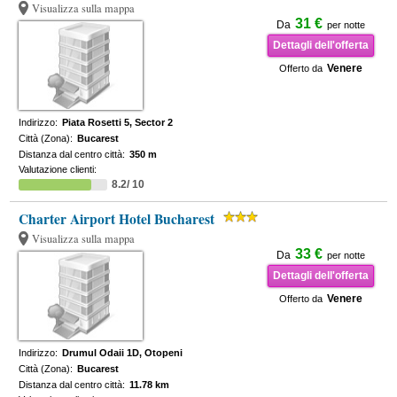
Visualizza sulla mappa
31 €
Da
per notte
Dettagli dell'offerta
Venere
Offerto da
Indirizzo:
Piata Rosetti 5, Sector 2
Città (Zona):
Bucarest
Distanza dal centro città:
350 m
Valutazione clienti:
8.2/ 10
Charter Airport Hotel Bucharest
Visualizza sulla mappa
33 €
Da
per notte
Dettagli dell'offerta
Venere
Offerto da
Indirizzo:
Drumul Odaii 1D, Otopeni
Città (Zona):
Bucarest
Distanza dal centro città:
11.78 km