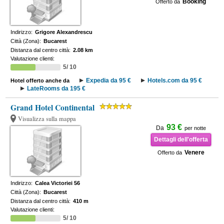
Booking
Offerto da
Indirizzo:
Grigore Alexandrescu
Città (Zona):
Bucarest
Distanza dal centro città:
2.08 km
Valutazione clienti:
5/ 10
Expedia da 95 €
Hotels.com da 95 €
Hotel offerto anche da
LateRooms da 195 €
Grand Hotel Continental
Visualizza sulla mappa
93 €
Da
per notte
Dettagli dell'offerta
Venere
Offerto da
Indirizzo:
Calea Victoriei 56
Città (Zona):
Bucarest
Distanza dal centro città:
410 m
Valutazione clienti:
5/ 10