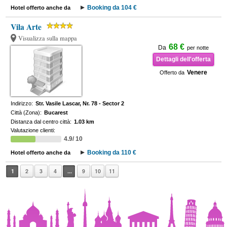
Booking da 104 €
Hotel offerto anche da
Vila Arte
Visualizza sulla mappa
68 €
Da
per notte
Dettagli dell'offerta
Venere
Offerto da
Indirizzo:
Str. Vasile Lascar, Nr. 78 - Sector 2
Città (Zona):
Bucarest
Distanza dal centro città:
1.03 km
Valutazione clienti:
4.9/ 10
Booking da 110 €
Hotel offerto anche da
1
2
3
4
...
9
10
11