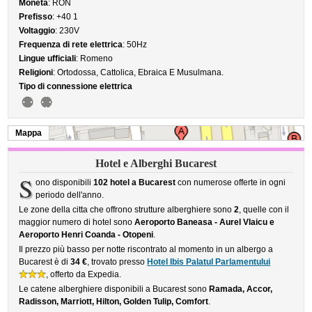
Moneta
: RON
Prefisso
: +40 1
Voltaggio
: 230V
Frequenza di rete elettrica
: 50Hz
Lingue ufficiali
: Romeno
Religioni
: Ortodossa, Cattolica, Ebraica E Musulmana.
Tipo di connessione elettrica
Mappa
Hotel e Alberghi Bucarest
S
ono disponibili
102 hotel a Bucarest
con numerose offerte in ogni
periodo dell'anno.
Le zone della citta che offrono strutture alberghiere sono
2
, quelle con il
maggior numero di hotel sono
Aeroporto Baneasa - Aurel Vlaicu e
Aeroporto Henri Coanda - Otopeni
.
Il prezzo più basso per notte riscontrato al momento in un albergo a
Bucarest è di
34 €
, trovato presso
Hotel Ibis Palatul Parlamentului
, offerto da Expedia.
Le catene alberghiere disponibili a Bucarest sono
Ramada, Accor,
Radisson, Marriott, Hilton, Golden Tulip, Comfort
.