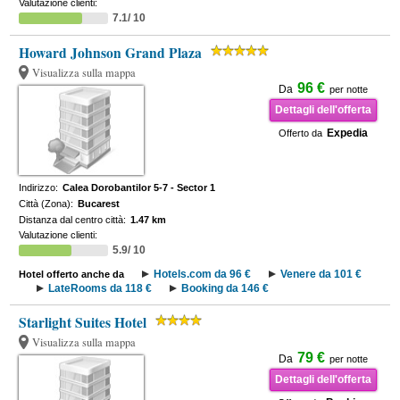
Valutazione clienti:
7.1/ 10
Howard Johnson Grand Plaza
Visualizza sulla mappa
96 €
Da
per notte
Dettagli dell'offerta
Expedia
Offerto da
Indirizzo:
Calea Dorobantilor 5-7 - Sector 1
Città (Zona):
Bucarest
Distanza dal centro città:
1.47 km
Valutazione clienti:
5.9/ 10
Hotels.com da 96 €
Venere da 101 €
Hotel offerto anche da
LateRooms da 118 €
Booking da 146 €
Starlight Suites Hotel
Visualizza sulla mappa
79 €
Da
per notte
Dettagli dell'offerta