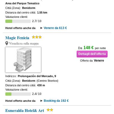
Area del Parque Tematico
Città (Zona):
Benidorm
Distanza dal centro città:
1.55 km
Valutazione clienti:
2.7/ 10
Venere da 613 €
Hotel offerto anche da
Magic Fenicia
Visualizza sulla mappa
148 €
Da
per notte
Dettagli dell'offerta
Venere
Offerto da
Indirizzo:
Prolongación del Mercado, 9
Città (Zona):
Benidorm
(Centro Storico)
Distanza dal centro città:
430 m
Valutazione clienti:
2.4/ 10
Booking da 192 €
Hotel offerto anche da
Esmeralda Hotel& Art