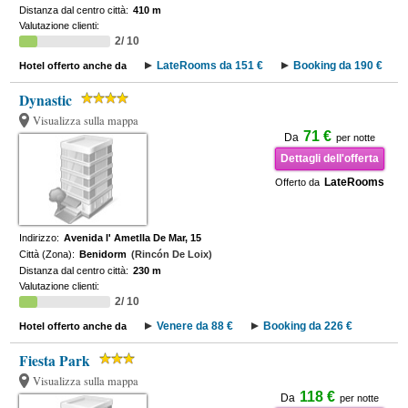
Distanza dal centro città:
410 m
Valutazione clienti:
2/ 10
LateRooms da 151 €
Booking da 190 €
Hotel offerto anche da
Dynastic
Visualizza sulla mappa
71 €
Da
per notte
Dettagli dell'offerta
LateRooms
Offerto da
Indirizzo:
Avenida l' Ametlla De Mar, 15
Città (Zona):
Benidorm
(Rincón De Loix)
Distanza dal centro città:
230 m
Valutazione clienti:
2/ 10
Venere da 88 €
Booking da 226 €
Hotel offerto anche da
Fiesta Park
Visualizza sulla mappa
118 €
Da
per notte