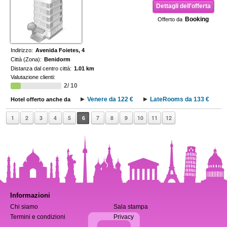
Dettagli dell'offerta
Booking
Offerto da
Indirizzo:
Avenida Foietes, 4
Città (Zona):
Benidorm
Distanza dal centro città:
1.01 km
Valutazione clienti:
2/ 10
Venere da 122 €
LateRooms da 133 €
Hotel offerto anche da
1
2
3
4
5
6
7
8
9
10
11
12
Informazioni
Chi siamo
Sala stampa
Termini e condizioni
Privacy