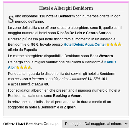
Hotel e Alberghi Benidorm
S
ono disponibili
118 hotel a Benidorm
con numerose offerte in ogni
periodo dell'anno.
Le zone della citta che offrono strutture alberghiere sono
5
, quelle con il
maggior numero di hotel sono
Rincón De Loix e Centro Storico
.
Il prezzo più basso per notte riscontrato al momento in un albergo a
Benidorm è di
96 €
, trovato presso
Hotel Deloix Aqua Center
,
offerto da Expedia.
Le catene alberghiere disponibili a Benidorm sono
Best Western
.
L'albergo con la miglior valutazione dei clienti a Benidorm è
Kaktus
Albir
.
Per quanto riguarda le disponibilità dei servizi, gli hotel a Benidorm
con
accesso a internet
sono
90
,
animali ammessi
14
,
SPA
101
e
accessibilità disabili
49
.
I consolidatori alberghieri che presentano il maggior numero di hotel a
Benidorm attualmente sono
Booking e Venere
.
In relazione alle statistiche di permanenza, la durata media di un
soggiorno in hotel a Benidorm è di
2 giorni
.
Offerte Hotel Benidorm
Ordina per