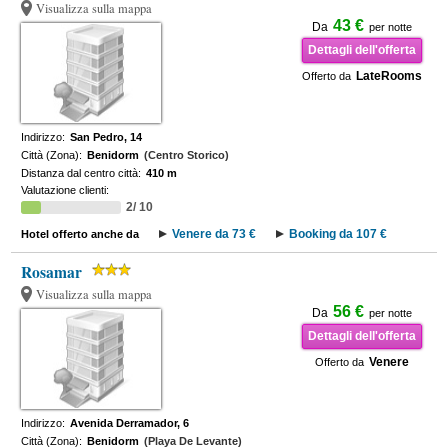
Visualizza sulla mappa
43 €
Da
per notte
Dettagli dell'offerta
LateRooms
Offerto da
Indirizzo:
San Pedro, 14
Città (Zona):
Benidorm
(Centro Storico)
Distanza dal centro città:
410 m
Valutazione clienti:
2/ 10
Venere da 73 €
Booking da 107 €
Hotel offerto anche da
Rosamar
Visualizza sulla mappa
56 €
Da
per notte
Dettagli dell'offerta
Venere
Offerto da
Indirizzo:
Avenida Derramador, 6
Città (Zona):
Benidorm
(Playa De Levante)