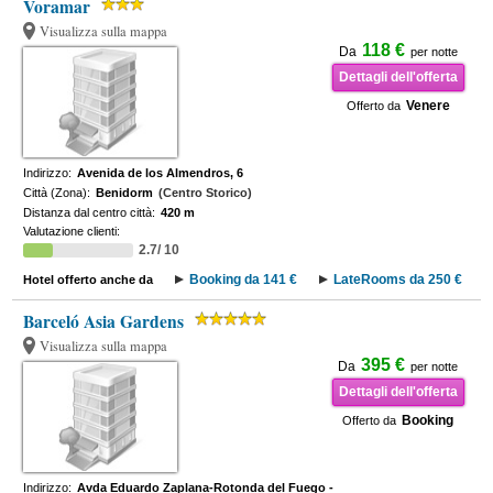
Voramar
Visualizza sulla mappa
118 €
Da
per notte
Dettagli dell'offerta
Venere
Offerto da
Indirizzo:
Avenida de los Almendros, 6
Città (Zona):
Benidorm
(Centro Storico)
Distanza dal centro città:
420 m
Valutazione clienti:
2.7/ 10
Booking da 141 €
LateRooms da 250 €
Hotel offerto anche da
Barceló Asia Gardens
Visualizza sulla mappa
395 €
Da
per notte
Dettagli dell'offerta
Booking
Offerto da
Indirizzo:
Avda Eduardo Zaplana-Rotonda del Fuego -