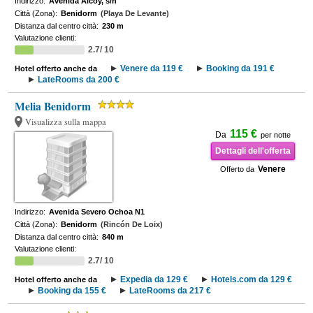
Indirizzo:
Avenida Alcoy, s/n
Città (Zona):
Benidorm
(Playa De Levante)
Distanza dal centro città:
230 m
Valutazione clienti:
2.7/ 10
Venere da 119 €
Booking da 191 €
Hotel offerto anche da
LateRooms da 200 €
Melia Benidorm
Visualizza sulla mappa
115 €
Da
per notte
Dettagli dell'offerta
Venere
Offerto da
Indirizzo:
Avenida Severo Ochoa N1
Città (Zona):
Benidorm
(Rincón De Loix)
Distanza dal centro città:
840 m
Valutazione clienti:
2.7/ 10
Expedia da 129 €
Hotels.com da 129 €
Hotel offerto anche da
Booking da 155 €
LateRooms da 217 €