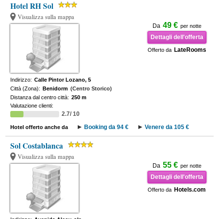
Hotel RH Sol
Visualizza sulla mappa
49 €
Da
per notte
Dettagli dell'offerta
LateRooms
Offerto da
Indirizzo:
Calle Pintor Lozano, 5
Città (Zona):
Benidorm
(Centro Storico)
Distanza dal centro città:
250 m
Valutazione clienti:
2.7/ 10
Booking da 94 €
Venere da 105 €
Hotel offerto anche da
Sol Costablanca
Visualizza sulla mappa
55 €
Da
per notte
Dettagli dell'offerta
Hotels.com
Offerto da