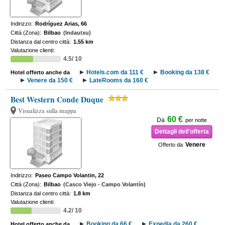
Indirizzo:
Rodríguez Arias, 66
Città (Zona):
Bilbao
(Indautxu)
Distanza dal centro città:
1.55 km
Valutazione clienti:
4.5/ 10
Hotels.com da 111 €
Booking da 138 €
Hotel offerto anche da
Venere da 150 €
LateRooms da 160 €
Best Western Conde Duque
Visualizza sulla mappa
60 €
Da
per notte
Dettagli dell'offerta
Venere
Offerto da
Indirizzo:
Paseo Campo Volantin, 22
Città (Zona):
Bilbao
(Casco Viejo - Campo Volantín)
Distanza dal centro città:
1.8 km
Valutazione clienti:
4.2/ 10
Booking da 66 €
Expedia da 260 €
Hotel offerto anche da