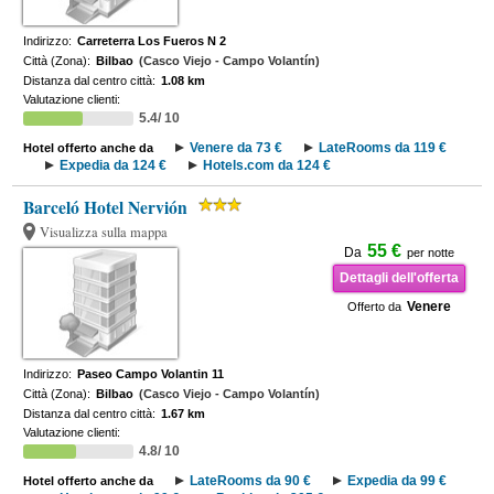
Indirizzo:
Carreterra Los Fueros N 2
Città (Zona):
Bilbao
(Casco Viejo - Campo Volantín)
Distanza dal centro città:
1.08 km
Valutazione clienti:
5.4/ 10
Venere da 73 €
LateRooms da 119 €
Hotel offerto anche da
Expedia da 124 €
Hotels.com da 124 €
Barceló Hotel Nervión
Visualizza sulla mappa
55 €
Da
per notte
Dettagli dell'offerta
Venere
Offerto da
Indirizzo:
Paseo Campo Volantin 11
Città (Zona):
Bilbao
(Casco Viejo - Campo Volantín)
Distanza dal centro città:
1.67 km
Valutazione clienti:
4.8/ 10
LateRooms da 90 €
Expedia da 99 €
Hotel offerto anche da