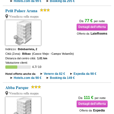
Hotels.com da 99 €
Booking da 205 €
Petit Palace Arana
Visualizza sulla mappa
77 €
Da
per notte
Dettagli dell'offerta
LateRooms
Offerto da
Indirizzo:
Bidebarrieta, 2
Città (Zona):
Bilbao
(Casco Viejo - Campo Volantín)
Distanza dal centro città:
1.01 km
Valutazione clienti:
4.7/ 10
Venere da 82 €
Expedia da 98 €
Hotel offerto anche da
Hotels.com da 98 €
Booking da 149 €
Abba Parque
Visualizza sulla mappa
111 €
Da
per notte
Dettagli dell'offerta
Expedia
Offerto da