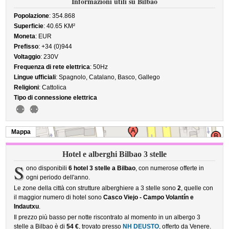
Informazioni utili su Bilbao
Popolazione
: 354.868
Superficie
: 40.65 KM²
Moneta
: EUR
Prefisso
: +34 (0)944
Voltaggio
: 230V
Frequenza di rete elettrica
: 50Hz
Lingue ufficiali
: Spagnolo, Catalano, Basco, Gallego
Religioni
: Cattolica
Tipo di connessione elettrica
Mappa
Hotel e alberghi Bilbao 3 stelle
S
ono disponibili
6 hotel 3 stelle a Bilbao
, con numerose offerte in
ogni periodo dell'anno.
Le zone della città con strutture alberghiere a 3 stelle sono
2
, quelle con
il maggior numero di hotel sono
Casco Viejo - Campo Volantín e
Indautxu
.
Il prezzo più basso per notte riscontrato al momento in un albergo 3
stelle a Bilbao è di
54 €
, trovato presso
NH DEUSTO
, offerto da Venere.