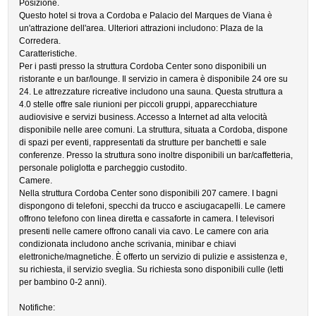
Posizione.
Questo hotel si trova a Cordoba e Palacio del Marques de Viana è
un'attrazione dell'area. Ulteriori attrazioni includono: Plaza de la
Corredera.
Caratteristiche.
Per i pasti presso la struttura Cordoba Center sono disponibili un
ristorante e un bar/lounge. Il servizio in camera è disponibile 24 ore su
24. Le attrezzature ricreative includono una sauna. Questa struttura a
4.0 stelle offre sale riunioni per piccoli gruppi, apparecchiature
audiovisive e servizi business. Accesso a Internet ad alta velocità
disponibile nelle aree comuni. La struttura, situata a Cordoba, dispone
di spazi per eventi, rappresentati da strutture per banchetti e sale
conferenze. Presso la struttura sono inoltre disponibili un bar/caffetteria,
personale poliglotta e parcheggio custodito.
Camere.
Nella struttura Cordoba Center sono disponibili 207 camere. I bagni
dispongono di telefoni, specchi da trucco e asciugacapelli. Le camere
offrono telefono con linea diretta e cassaforte in camera. I televisori
presenti nelle camere offrono canali via cavo. Le camere con aria
condizionata includono anche scrivania, minibar e chiavi
elettroniche/magnetiche. È offerto un servizio di pulizie e assistenza e,
su richiesta, il servizio sveglia. Su richiesta sono disponibili culle (letti
per bambino 0-2 anni).
Notifiche: