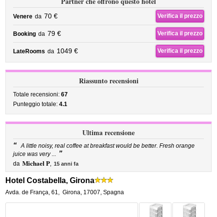
Partner che offrono questo hotel
70 €
Verifica il prezzo
Venere
da
79 €
Verifica il prezzo
Booking
da
1049 €
Verifica il prezzo
LateRooms
da
Riassunto recensioni
Totale recensioni:
67
Punteggio totale:
4.1
Ultima recensione
“
A little noisy, real coffee at breakfast would be better. Fresh orange
”
juice was very ...
Michael P
da
,
15 anni fa
Hotel Costabella, Girona
Avda. de França, 61
,
Girona
,
17007,
Spagna