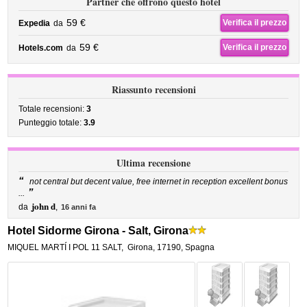
Partner che offrono questo hotel
59 €
Verifica il prezzo
Expedia
da
59 €
Verifica il prezzo
Hotels.com
da
Riassunto recensioni
Totale recensioni:
3
Punteggio totale:
3.9
Ultima recensione
“
not central but decent value, free internet in reception excellent bonus
”
...
john d
da
,
16 anni fa
Hotel Sidorme Girona - Salt, Girona
MIQUEL MARTÍ I POL 11 SALT
,
Girona
,
17190,
Spagna