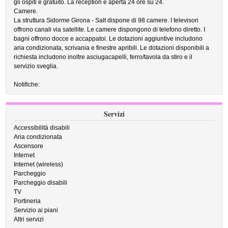
gli ospiti è gratuito. La reception è aperta 24 ore su 24.
Camere.
La struttura Sidorme Girona - Salt dispone di 98 camere. I televisori
offrono canali via satellite. Le camere dispongono di telefono diretto. I
bagni offrono docce e accappatoi. Le dotazioni aggiuntive includono
aria condizionata, scrivania e finestre apribili. Le dotazioni disponibili a
richiesta includono inoltre asciugacapelli, ferro/tavola da stiro e il
servizio sveglia.
Notifiche:
Servizi
Accessibilità disabili
Aria condizionata
Ascensore
Internet
Internet (wireless)
Parcheggio
Parcheggio disabili
TV
Portineria
Servizio ai piani
Altri servizi