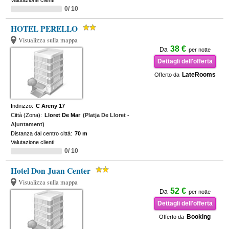
Valutazione clienti:
0/ 10
HOTEL PERELLO
Visualizza sulla mappa
38 €
Da
per notte
Dettagli dell'offerta
LateRooms
Offerto da
Indirizzo:
C Areny 17
Città (Zona):
Lloret De Mar
(Platja De Lloret -
Ajuntament)
Distanza dal centro città:
70 m
Valutazione clienti:
0/ 10
Hotel Don Juan Center
Visualizza sulla mappa
52 €
Da
per notte
Dettagli dell'offerta
Booking
Offerto da