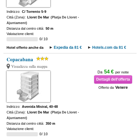
Indirizzo:
C/ Torrento 5-9
Città (Zona):
Lloret De Mar
(Platja De Lloret -
Ajuntament)
Distanza dal centro città:
50 m
Valutazione clienti:
0/ 10
Expedia da 81 €
Hotels.com da 81 €
Hotel offerto anche da
Copacabana
Visualizza sulla mappa
54 €
Da
per notte
Dettagli dell'offerta
Venere
Offerto da
Indirizzo:
Avenida Mistral, 40-48
Città (Zona):
Lloret De Mar
(Platja De Lloret -
Ajuntament)
Distanza dal centro città:
350 m
Valutazione clienti:
0/ 10