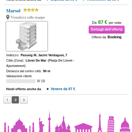
Marsol
Visualizza sulla mappa
87 €
Da
per notte
Dettagli dell'offerta
Booking
Offerto da
Indirizzo:
Passeig M. Jacint Verdaguer, 7
Città (Zona):
Lloret De Mar
(Platja De Lloret -
Ajuntament)
Distanza dal centro città:
90 m
Valutazione clienti:
0/ 10
Venere da 97 €
Hotel offerto anche da
1
2
3