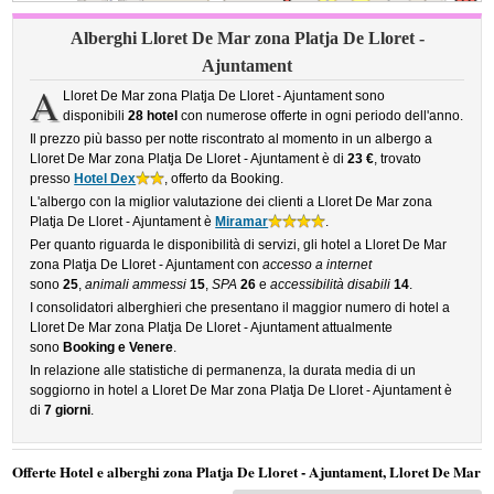
Alberghi Lloret De Mar zona Platja De Lloret -
Ajuntament
A
Lloret De Mar zona Platja De Lloret - Ajuntament sono
disponibili
28 hotel
con numerose offerte in ogni periodo dell'anno.
Il prezzo più basso per notte riscontrato al momento in un albergo a
Lloret De Mar zona Platja De Lloret - Ajuntament è di
23 €
, trovato
presso
Hotel Dex
, offerto da Booking.
L'albergo con la miglior valutazione dei clienti a Lloret De Mar zona
Platja De Lloret - Ajuntament è
Miramar
.
Per quanto riguarda le disponibilità di servizi, gli hotel a Lloret De Mar
zona Platja De Lloret - Ajuntament con
accesso a internet
sono
25
,
animali ammessi
15
,
SPA
26
e
accessibilità disabili
14
.
I consolidatori alberghieri che presentano il maggior numero di hotel a
Lloret De Mar zona Platja De Lloret - Ajuntament attualmente
sono
Booking e Venere
.
In relazione alle statistiche di permanenza, la durata media di un
soggiorno in hotel a Lloret De Mar zona Platja De Lloret - Ajuntament è
di
7 giorni
.
Offerte Hotel e alberghi zona Platja De Lloret - Ajuntament, Lloret De Mar