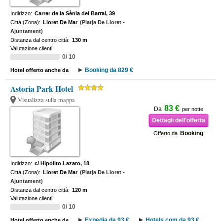
Indirizzo:
Carrer de la Sènia del Barral, 39
Città (Zona):
Lloret De Mar
(Platja De Lloret -
Ajuntament)
Distanza dal centro città:
130 m
Valutazione clienti:
0/ 10
Booking da 829 €
Hotel offerto anche da
Astoria Park Hotel
Visualizza sulla mappa
83 €
Da
per notte
Dettagli dell'offerta
Booking
Offerto da
Indirizzo:
c/ Hipolito Lazaro, 18
Città (Zona):
Lloret De Mar
(Platja De Lloret -
Ajuntament)
Distanza dal centro città:
120 m
Valutazione clienti:
0/ 10
Expedia da 93 €
Hotels.com da 93 €
Hotel offerto anche da