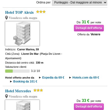
Ordina per
Hotel TOP Alexis
Visualizza sulla mappa
31 €
Da
per notte
Dettagli dell'offerta
Venere
Offerto da
Indirizzo:
Carrer Marina, 59
Città (Zona):
Lloret De Mar
(Platja De Lloret -
Ajuntament)
Distanza dal centro città:
330 m
Valutazione clienti:
3.1/ 10
Expedia da 69 €
Hotels.com da 69 €
Hotel offerto anche da
Booking da 101 €
Hotel Mercedes
Visualizza sulla mappa
33 €
Da
per notte
Dettagli dell'offerta