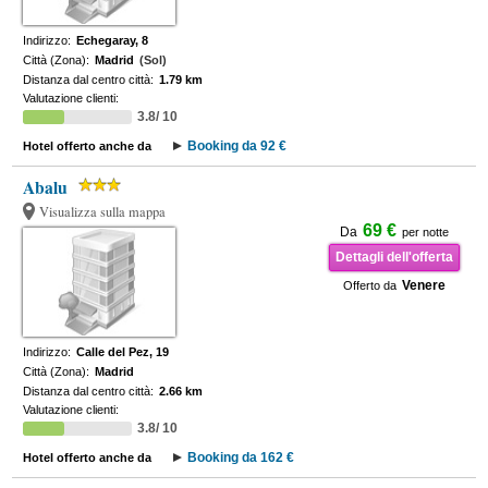
Indirizzo:
Echegaray, 8
Città (Zona):
Madrid
(Sol)
Distanza dal centro città:
1.79 km
Valutazione clienti:
3.8/ 10
Booking da 92 €
Hotel offerto anche da
Abalu
Visualizza sulla mappa
69 €
Da
per notte
Dettagli dell'offerta
Venere
Offerto da
Indirizzo:
Calle del Pez, 19
Città (Zona):
Madrid
Distanza dal centro città:
2.66 km
Valutazione clienti:
3.8/ 10
Booking da 162 €
Hotel offerto anche da