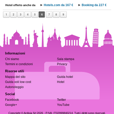
Hotels.com da 167 €
Booking da 227 €
Hotel offerto anche da
1
2
3
4
5
6
7
8
9
Informazioni
Chi siamo
Sala stampa
Termini e condizioni
Privacy
Risorse utili
Mappa del sito
Guida hotel
Guida voli low cost
Hotel
Autonoleggio
Social
Facebook
Twitter
Google+
YouTube
Copyright © Ardisia Srl 2026
- P.IVA: IT02999840214. Tutti i diritti sono riservati.