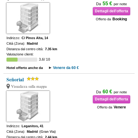
55 €
Da
per notte
Dettagli dell'offerta
Booking
Offerto da
Indirizzo:
C/ Pinos Alta, 14
Città (Zona):
Madrid
Distanza dal centro città:
7.35 km
Valutazione clienti:
3.6/ 10
Venere da 60 €
Hotel offerto anche da
Señorial
Visualizza sulla mappa
60 €
Da
per notte
Dettagli dell'offerta
Venere
Offerto da
Indirizzo:
Leganitos, 41
Città (Zona):
Madrid
(Gran Via)
Distanza dal centro città:
2.44 km