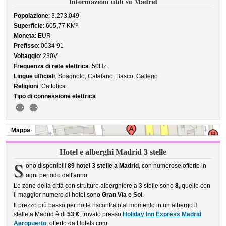
Informazioni utili su Madrid
Popolazione
: 3.273.049
Superficie
: 605,77 KM²
Moneta
: EUR
Prefisso
: 0034 91
Voltaggio
: 230V
Frequenza di rete elettrica
: 50Hz
Lingue ufficiali
: Spagnolo, Catalano, Basco, Gallego
Religioni
: Cattolica
Tipo di connessione elettrica
Mappa
Hotel e alberghi Madrid 3 stelle
S
ono disponibili
89 hotel 3 stelle a Madrid
, con numerose offerte in
ogni periodo dell'anno.
Le zone della città con strutture alberghiere a 3 stelle sono
8
, quelle con
il maggior numero di hotel sono
Gran Via e Sol
.
Il prezzo più basso per notte riscontrato al momento in un albergo 3
stelle a Madrid è di
53 €
, trovato presso
Holiday Inn Express Madrid
Aeropuerto
, offerto da Hotels.com.