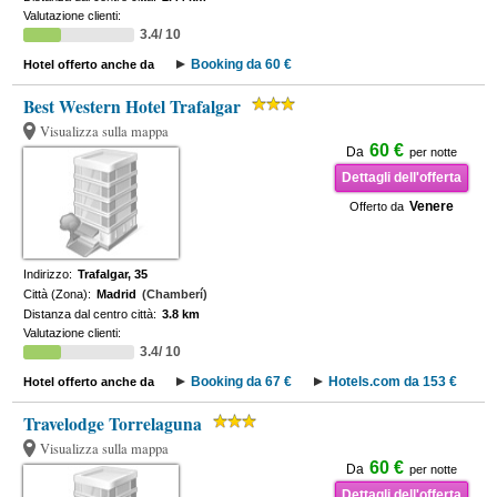
Valutazione clienti:
3.4/ 10
Booking da 60 €
Hotel offerto anche da
Best Western Hotel Trafalgar
Visualizza sulla mappa
60 €
Da
per notte
Dettagli dell'offerta
Venere
Offerto da
Indirizzo:
Trafalgar, 35
Città (Zona):
Madrid
(Chamberí)
Distanza dal centro città:
3.8 km
Valutazione clienti:
3.4/ 10
Booking da 67 €
Hotels.com da 153 €
Hotel offerto anche da
Travelodge Torrelaguna
Visualizza sulla mappa
60 €
Da
per notte
Dettagli dell'offerta