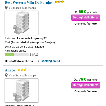
Best Western Villa De Barajas
Visualizza sulla mappa
69 €
Da
per notte
Dettagli dell'offerta
Venere
Offerto da
Indirizzo:
Avenida de Logroño, 331
Città (Zona):
Madrid
(Aeroporto Barajas)
Distanza dal centro città:
8.12 km
Valutazione clienti:
3.8/ 10
Booking da 83 €
Hotel offerto anche da
Anaco
Visualizza sulla mappa
76 €
Da
per notte
Dettagli dell'offerta
Venere
Offerto da
Indirizzo:
Tres Cruces, 3